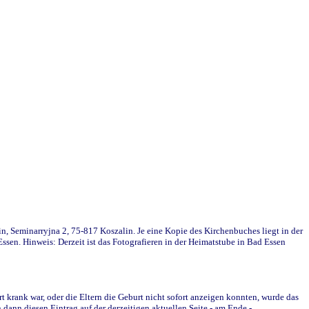
in, Seminarryjna 2, 75-817 Koszalin. Je eine Kopie des Kirchenbuches liegt in der
en. Hinweis: Derzeit ist das Fotografieren in der Heimatstube in Bad Essen
krank war, oder die Eltern die Geburt nicht sofort anzeigen konnten, wurde das
ann diesen Eintrag auf der derzeitigen aktuellen Seite - am Ende -