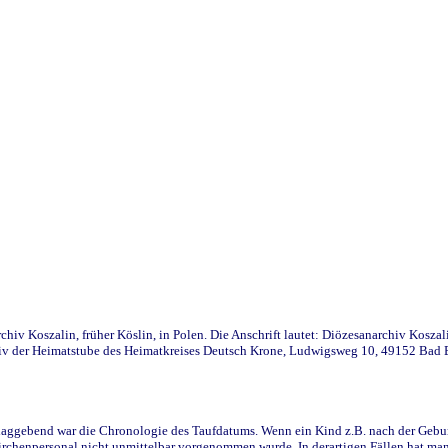
iv Koszalin, früher Köslin, in Polen. Die Anschrift lautet: Diözesanarchiv Koszal
v der Heimatstube des Heimatkreises Deutsch Krone, Ludwigsweg 10, 49152 Bad Ess
ggebend war die Chronologie des Taufdatums. Wenn ein Kind z.B. nach der Geburt 
rchenpersonal nicht unmittelbar vorgenommen wurde. In derartigen Fällen hat man d