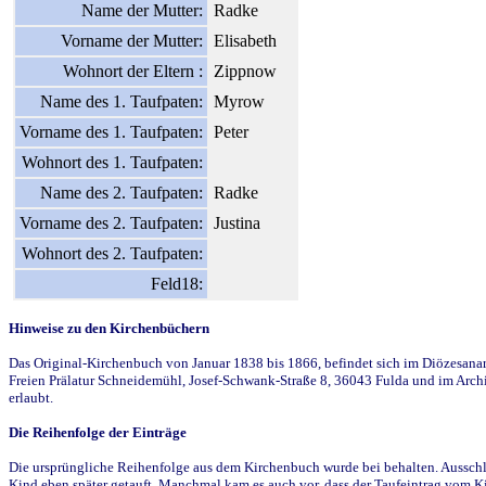
Name der Mutter:
Radke
Vorname der Mutter:
Elisabeth
Wohnort der Eltern :
Zippnow
Name des 1. Taufpaten:
Myrow
Vorname des 1. Taufpaten:
Peter
Wohnort des 1. Taufpaten:
Name des 2. Taufpaten:
Radke
Vorname des 2. Taufpaten:
Justina
Wohnort des 2. Taufpaten:
Feld18:
Hinweise zu den Kirchenbüchern
Das Original-Kirchenbuch von Januar 1838 bis 1866, befindet sich im Diözesanarch
Freien Prälatur Schneidemühl, Josef-Schwank-Straße 8, 36043 Fulda und im Archi
erlaubt.
Die Reihenfolge der Einträge
Die ursprüngliche Reihenfolge aus dem Kirchenbuch wurde bei behalten. Ausschla
Kind eben später getauft. Manchmal kam es auch vor, dass der Taufeintrag vom Ki