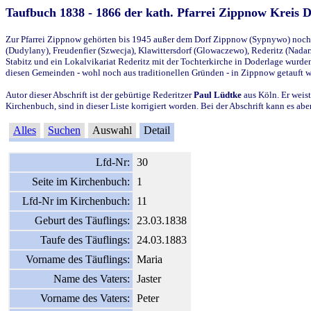
Taufbuch 1838 - 1866 der kath. Pfarrei Zippnow Kreis 
Zur Pfarrei Zippnow gehörten bis 1945 außer dem Dorf Zippnow (Sypnywo) noch d
(Dudylany), Freudenfier (Szwecja), Klawittersdorf (Glowaczewo), Rederitz (Nadarz
Stabitz und ein Lokalvikariat Rederitz mit der Tochterkirche in Doderlage wurd
diesen Gemeinden - wohl noch aus traditionellen Gründen - in Zippnow getauft 
Autor dieser Abschrift ist der gebürtige Rederitzer
Paul Lüdtke
aus Köln. Er weist
Kirchenbuch, sind in dieser Liste korrigiert worden. Bei der Abschrift kann es 
Alles
Suchen
Auswahl
Detail
Lfd-Nr:
30
Seite im Kirchenbuch:
1
Lfd-Nr im Kirchenbuch:
11
Geburt des Täuflings:
23.03.1838
Taufe des Täuflings:
24.03.1883
Vorname des Täuflings:
Maria
Name des Vaters:
Jaster
Vorname des Vaters:
Peter