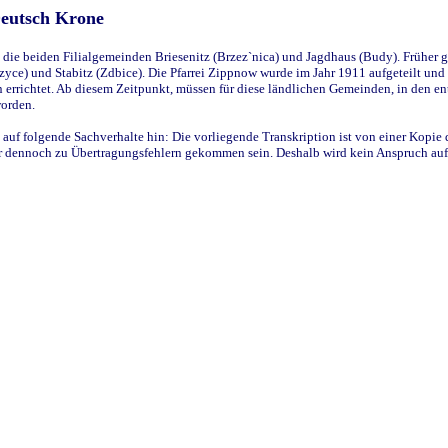
Deutsch Krone
ie beiden Filialgemeinden Briesenitz (Brzez`nica) und Jagdhaus (Budy). Früher g
yce) und Stabitz (Zdbice). Die Pfarrei Zippnow wurde im Jahr 1911 aufgeteilt und e
en errichtet. Ab diesem Zeitpunkt, müssen für diese ländlichen Gemeinden, in den
worden.
 auf folgende Sachverhalte hin: Die vorliegende Transkription ist von einer Kopie 
aber dennoch zu Übertragungsfehlern gekommen sein. Deshalb wird kein Anspruch auf 