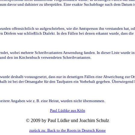
raum davor und dahinter zu überprüfen. Eine exakte Suchabfrage nach dem Datum i
den offensichtlich so aufgeschrieben, wie die Amtsperson ihn verstanden hat, ode
n Dörfern war schließlich Dialekt. In den Fällen bei denen erkannt wurde, dass di
t, wobei mehrere Schreibvarianten Anwendung fanden. In dieser Liste wurde in de
n und den im Kirchenbuch verwendeten Schreibvarianten.
wurde deshalb vorausgesetzt, dass nur in derartigen Fällen eine Abweichung zur O
eshalb ist bei der Ortsangabe für den Taufpaten ein Vorbehalt gegeben. Überwiegen
weitere Angaben wie z. B. eine Heirat, wurden nicht übernommen.
Paul Lüdtke aus Köln
© 2009 by Paul Lüdke und Joachim Schulz
zurück zu: Back to the Roots in Deutsch Krone