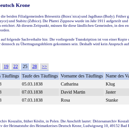
Deutsch Krone
ie beiden Filialgemeinden Briesenitz (Brzez`nica) und Jagdhaus (Budy). Früher g
yce) und Stabitz (Zdbice). Die Pfarrei Zippnow wurde im Jahr 1911 aufgeteilt und e
en errichtet. Ab diesem Zeitpunkt, müssen für diese ländlichen Gemeinden, in den
worden.
 auf folgende Sachverhalte hin: Die vorliegende Transkription ist von einer Kopie 
aber dennoch zu Übertragungsfehlern gekommen sein. Deshalb wird kein Anspruch auf 
19
22
25
28
>>
 Täuflings
Taufe des Täuflings
Vorname des Täuflings
Name des Va
8
05.03.1838
Catharina
Klug
8
07.03.1838
David Martin
Jaster
8
07.03.1838
Rosa
Stanke
iv Koszalin, früher Köslin, in Polen. Die Anschrift lautet: Diözesanarchiv Koszal
v der Heimatstube des Heimatkreises Deutsch Krone, Ludwigsweg 10, 49152 Bad Ess