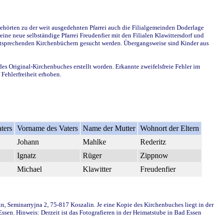
ehörten zu der weit ausgedehnten Pfarrei auch die Filialgemeinden Doderlage
ine neue selbständige Pfarrei Freudenfier mit den Filialen Klawittersdorf und
 entsprechenden Kirchenbüchern gesucht werden. Übergangsweise sind Kinder aus
des Original-Kirchenbuches erstellt worden. Erkannte zweifelsfreie Fehler im
Fehlerfreiheit erhoben.
ters
Vorname des Vaters
Name der Mutter
Wohnort der Eltern
Johann
Mahlke
Rederitz
Ignatz
Rüger
Zippnow
Michael
Klawitter
Freudenfier
in, Seminarryjna 2, 75-817 Koszalin. Je eine Kopie des Kirchenbuches liegt in der
en. Hinweis: Derzeit ist das Fotografieren in der Heimatstube in Bad Essen