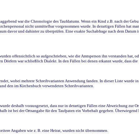
ggebend war die Chronologie des Taufdatums. Wenn ein Kind z.B. nach der Geburt 
rchenpersonal nicht unmittelbar vorgenommen wurde. In derartigen Fällen hat man d
raum davor und dahinter zu überprüfen. Eine exakte Suchabfrage nach dem Datum i
den offensichtlich so aufgeschrieben, wie die Amtsperson ihn verstanden hat, ode
n Dörfern war schließlich Dialekt. In den Fällen bei denen erkannt wurde, dass di
t, wobei mehrere Schreibvarianten Anwendung fanden. In dieser Liste wurde in de
n und den im Kirchenbuch verwendeten Schreibvarianten.
wurde deshalb vorausgesetzt, dass nur in derartigen Fällen eine Abweichung zur O
eshalb ist bei der Ortsangabe für den Taufpaten ein Vorbehalt gegeben. Überwiegen
weitere Angaben wie z. B. eine Heirat, wurden nicht übernommen.