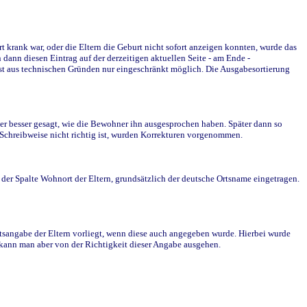
krank war, oder die Eltern die Geburt nicht sofort anzeigen konnten, wurde das
ann diesen Eintrag auf der derzeitigen aktuellen Seite - am Ende -
st aus technischen Gründen nur eingeschränkt möglich. Die Ausgabesortierung
r besser gesagt, wie die Bewohner ihn ausgesprochen haben. Später dann so
e Schreibweise nicht richtig ist, wurden Korrekturen vorgenommen.
r Spalte Wohnort der Eltern, grundsätzlich der deutsche Ortsname eingetragen.
rtsangabe der Eltern vorliegt, wenn diese auch angegeben wurde. Hierbei wurde
d kann man aber von der Richtigkeit dieser Angabe ausgehen.