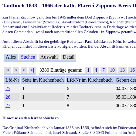
Taufbuch 1838 - 1866 der kath. Pfarrei Zippnow Kreis 
Zur Pfarrei Zippnow gehörten bis 1945 außer dem Dorf Zippnow (Sypnywo) noch d
(Dudylany), Freudenfier (Szwecja), Klawittersdorf (Glowaczewo), Rederitz (Nadarz
Stabitz und ein Lokalvikariat Rederitz mit der Tochterkirche in Doderlage wurd
diesen Gemeinden - wohl noch aus traditionellen Gründen - in Zippnow getauft 
Autor dieser Abschrift ist der gebürtige Rederitzer
Paul Lüdtke
aus Köln. Er weist
Kirchenbuch, sind in dieser Liste korrigiert worden. Bei der Abschrift kann es 
Alles
Suchen
Auswahl
Detail
|<
<
>
>|
3380 Einträge gesamt:
1
4
7
10
13
16
Lfd-Nr
Seite im Kirchenbuch
Lfd-Nr im Kirchenbuch
Geburt des
25
1
6
04.03.183
26
1
7
05.03.183
27
1
8
06.03.183
Hinweise zu den Kirchenbüchern
Das Original-Kirchenbuch von Januar 1838 bis 1866, befindet sich im Diözesanarch
Freien Prälatur Schneidemühl, Josef-Schwank-Straße 8, 36043 Fulda und im Archi