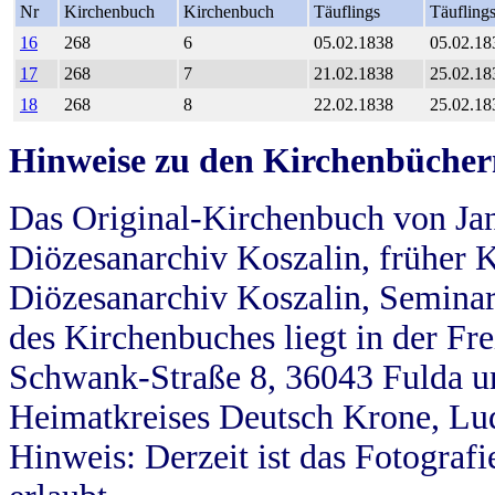
Nr
Kirchenbuch
Kirchenbuch
Täuflings
Täufling
16
268
6
05.02.1838
05.02.18
17
268
7
21.02.1838
25.02.18
18
268
8
22.02.1838
25.02.18
Hinweise zu den Kirchenbücher
Das Original-Kirchenbuch von Jan
Diözesanarchiv Koszalin, früher Kö
Diözesanarchiv Koszalin, Seminar
des Kirchenbuches liegt in der Fr
Schwank-Straße 8, 36043 Fulda u
Heimatkreises Deutsch Krone, Lu
Hinweis: Derzeit ist das Fotograf