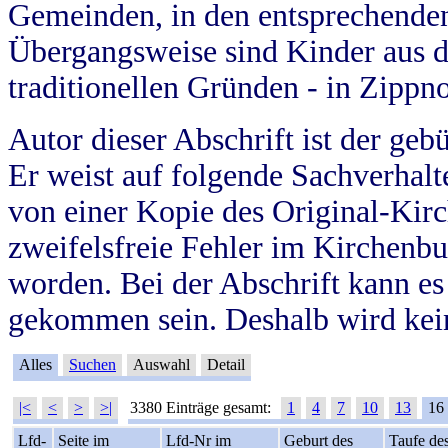
Gemeinden, in den entsprechende
Übergangsweise sind Kinder aus 
traditionellen Gründen - in Zippn
Autor dieser Abschrift ist der geb
Er weist auf folgende Sachverhalte
von einer Kopie des Original-Kirc
zweifelsfreie Fehler im Kirchenbuc
worden. Bei der Abschrift kann e
gekommen sein. Deshalb wird kein
Alles
Suchen
Auswahl
Detail
|<
<
>
>|
3380 Einträge gesamt:
1
4
7
10
13
16
Lfd-
Seite im
Lfd-Nr im
Geburt des
Taufe de