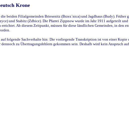
Deutsch Krone
ie beiden Filialgemeinden Briesenitz (Brzez`nica) und Jagdhaus (Budy). Früher g
yce) und Stabitz (Zdbice). Die Pfarrei Zippnow wurde im Jahr 1911 aufgeteilt und e
en errichtet. Ab diesem Zeitpunkt, müssen für diese ländlichen Gemeinden, in den
worden.
 auf folgende Sachverhalte hin: Die vorliegende Transkription ist von einer Kopie 
aber dennoch zu Übertragungsfehlern gekommen sein. Deshalb wird kein Anspruch auf 