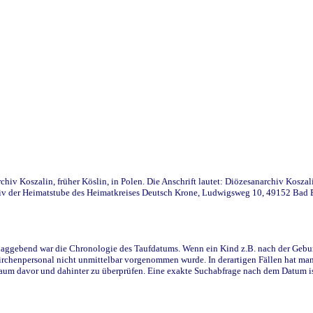
iv Koszalin, früher Köslin, in Polen. Die Anschrift lautet: Diözesanarchiv Koszal
v der Heimatstube des Heimatkreises Deutsch Krone, Ludwigsweg 10, 49152 Bad Ess
ggebend war die Chronologie des Taufdatums. Wenn ein Kind z.B. nach der Geburt 
rchenpersonal nicht unmittelbar vorgenommen wurde. In derartigen Fällen hat man d
raum davor und dahinter zu überprüfen. Eine exakte Suchabfrage nach dem Datum i