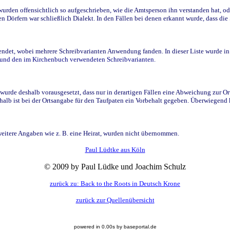
den offensichtlich so aufgeschrieben, wie die Amtsperson ihn verstanden hat, ode
n Dörfern war schließlich Dialekt. In den Fällen bei denen erkannt wurde, dass di
t, wobei mehrere Schreibvarianten Anwendung fanden. In dieser Liste wurde in de
n und den im Kirchenbuch verwendeten Schreibvarianten.
wurde deshalb vorausgesetzt, dass nur in derartigen Fällen eine Abweichung zur O
eshalb ist bei der Ortsangabe für den Taufpaten ein Vorbehalt gegeben. Überwiegen
weitere Angaben wie z. B. eine Heirat, wurden nicht übernommen.
Paul Lüdtke aus Köln
© 2009 by Paul Lüdke und Joachim Schulz
zurück zu: Back to the Roots in Deutsch Krone
zurück zur Quellenübersicht
powered in 0.00s by baseportal.de