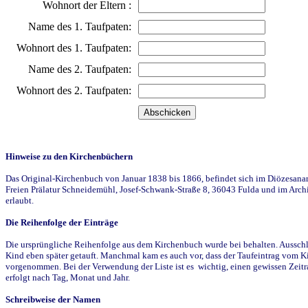
Wohnort der Eltern :
Name des 1. Taufpaten:
Wohnort des 1. Taufpaten:
Name des 2. Taufpaten:
Wohnort des 2. Taufpaten:
Hinweise zu den Kirchenbüchern
Das Original-Kirchenbuch von Januar 1838 bis 1866, befindet sich im Diözesanarch
Freien Prälatur Schneidemühl, Josef-Schwank-Straße 8, 36043 Fulda und im Archi
erlaubt.
Die Reihenfolge der Einträge
Die ursprüngliche Reihenfolge aus dem Kirchenbuch wurde bei behalten. Ausschla
Kind eben später getauft. Manchmal kam es auch vor, dass der Taufeintrag vom Ki
vorgenommen. Bei der Verwendung der Liste ist es wichtig, einen gewissen Zeit
erfolgt nach Tag, Monat und Jahr.
Schreibweise der Namen