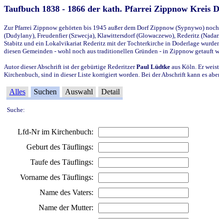
Taufbuch 1838 - 1866 der kath. Pfarrei Zippnow Kreis 
Zur Pfarrei Zippnow gehörten bis 1945 außer dem Dorf Zippnow (Sypnywo) noch d
(Dudylany), Freudenfier (Szwecja), Klawittersdorf (Glowaczewo), Rederitz (Nadarz
Stabitz und ein Lokalvikariat Rederitz mit der Tochterkirche in Doderlage wurd
diesen Gemeinden - wohl noch aus traditionellen Gründen - in Zippnow getauft 
Autor dieser Abschrift ist der gebürtige Rederitzer
Paul Lüdtke
aus Köln. Er weist
Kirchenbuch, sind in dieser Liste korrigiert worden. Bei der Abschrift kann es 
Alles
Suchen
Auswahl
Detail
Suche:
Lfd-Nr im Kirchenbuch:
Geburt des Täuflings:
Taufe des Täuflings:
Vorname des Täuflings:
Name des Vaters:
Name der Mutter: