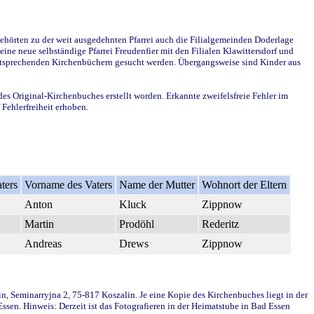
ehörten zu der weit ausgedehnten Pfarrei auch die Filialgemeinden Doderlage
ine neue selbständige Pfarrei Freudenfier mit den Filialen Klawittersdorf und
 entsprechenden Kirchenbüchern gesucht werden. Übergangsweise sind Kinder aus
des Original-Kirchenbuches erstellt worden. Erkannte zweifelsfreie Fehler im
Fehlerfreiheit erhoben.
ters
Vorname des Vaters
Name der Mutter
Wohnort der Eltern
Anton
Kluck
Zippnow
Martin
Prodöhl
Rederitz
Andreas
Drews
Zippnow
in, Seminarryjna 2, 75-817 Koszalin. Je eine Kopie des Kirchenbuches liegt in der
en. Hinweis: Derzeit ist das Fotografieren in der Heimatstube in Bad Essen