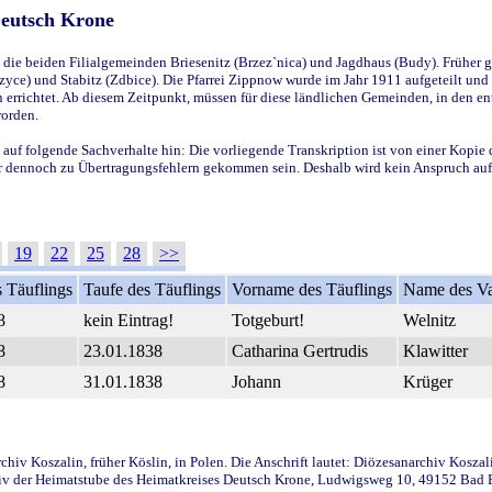
Deutsch Krone
ie beiden Filialgemeinden Briesenitz (Brzez`nica) und Jagdhaus (Budy). Früher g
yce) und Stabitz (Zdbice). Die Pfarrei Zippnow wurde im Jahr 1911 aufgeteilt und e
en errichtet. Ab diesem Zeitpunkt, müssen für diese ländlichen Gemeinden, in den
worden.
 auf folgende Sachverhalte hin: Die vorliegende Transkription ist von einer Kopie 
aber dennoch zu Übertragungsfehlern gekommen sein. Deshalb wird kein Anspruch auf 
19
22
25
28
>>
 Täuflings
Taufe des Täuflings
Vorname des Täuflings
Name des Va
8
kein Eintrag!
Totgeburt!
Welnitz
8
23.01.1838
Catharina Gertrudis
Klawitter
8
31.01.1838
Johann
Krüger
iv Koszalin, früher Köslin, in Polen. Die Anschrift lautet: Diözesanarchiv Koszal
v der Heimatstube des Heimatkreises Deutsch Krone, Ludwigsweg 10, 49152 Bad Ess