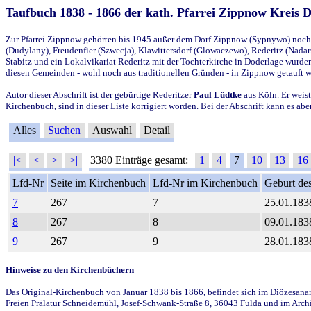
Taufbuch 1838 - 1866 der kath. Pfarrei Zippnow Kreis 
Zur Pfarrei Zippnow gehörten bis 1945 außer dem Dorf Zippnow (Sypnywo) noch d
(Dudylany), Freudenfier (Szwecja), Klawittersdorf (Glowaczewo), Rederitz (Nadarz
Stabitz und ein Lokalvikariat Rederitz mit der Tochterkirche in Doderlage wurd
diesen Gemeinden - wohl noch aus traditionellen Gründen - in Zippnow getauft 
Autor dieser Abschrift ist der gebürtige Rederitzer
Paul Lüdtke
aus Köln. Er weist
Kirchenbuch, sind in dieser Liste korrigiert worden. Bei der Abschrift kann es 
Alles
Suchen
Auswahl
Detail
|<
<
>
>|
3380 Einträge gesamt:
1
4
7
10
13
16
Lfd-Nr
Seite im Kirchenbuch
Lfd-Nr im Kirchenbuch
Geburt des
7
267
7
25.01.183
8
267
8
09.01.183
9
267
9
28.01.183
Hinweise zu den Kirchenbüchern
Das Original-Kirchenbuch von Januar 1838 bis 1866, befindet sich im Diözesanarch
Freien Prälatur Schneidemühl, Josef-Schwank-Straße 8, 36043 Fulda und im Archi