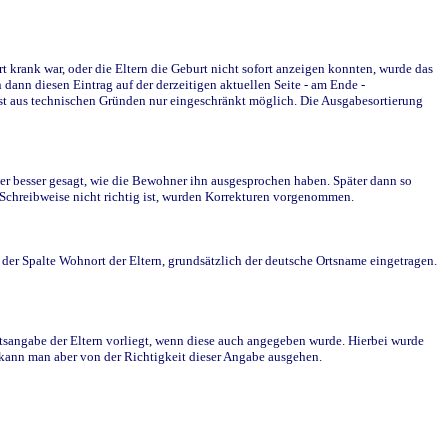
krank war, oder die Eltern die Geburt nicht sofort anzeigen konnten, wurde das
ann diesen Eintrag auf der derzeitigen aktuellen Seite - am Ende -
st aus technischen Gründen nur eingeschränkt möglich. Die Ausgabesortierung
r besser gesagt, wie die Bewohner ihn ausgesprochen haben. Später dann so
e Schreibweise nicht richtig ist, wurden Korrekturen vorgenommen.
r Spalte Wohnort der Eltern, grundsätzlich der deutsche Ortsname eingetragen.
rtsangabe der Eltern vorliegt, wenn diese auch angegeben wurde. Hierbei wurde
d kann man aber von der Richtigkeit dieser Angabe ausgehen.