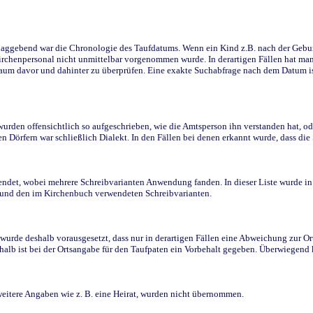
ggebend war die Chronologie des Taufdatums. Wenn ein Kind z.B. nach der Geburt 
rchenpersonal nicht unmittelbar vorgenommen wurde. In derartigen Fällen hat man d
raum davor und dahinter zu überprüfen. Eine exakte Suchabfrage nach dem Datum i
den offensichtlich so aufgeschrieben, wie die Amtsperson ihn verstanden hat, ode
n Dörfern war schließlich Dialekt. In den Fällen bei denen erkannt wurde, dass di
t, wobei mehrere Schreibvarianten Anwendung fanden. In dieser Liste wurde in de
n und den im Kirchenbuch verwendeten Schreibvarianten.
wurde deshalb vorausgesetzt, dass nur in derartigen Fällen eine Abweichung zur O
eshalb ist bei der Ortsangabe für den Taufpaten ein Vorbehalt gegeben. Überwiegen
weitere Angaben wie z. B. eine Heirat, wurden nicht übernommen.