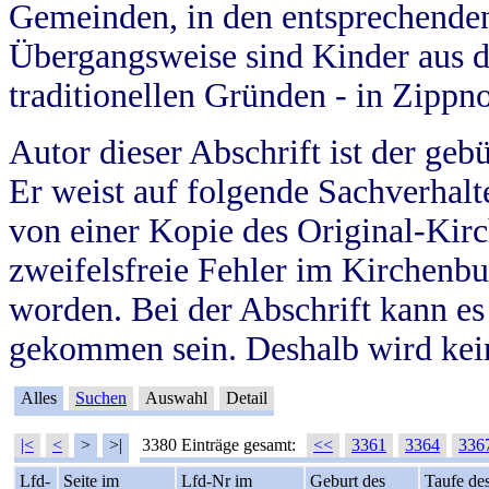
Gemeinden, in den entsprechende
Übergangsweise sind Kinder aus 
traditionellen Gründen - in Zippn
Autor dieser Abschrift ist der geb
Er weist auf folgende Sachverhalte
von einer Kopie des Original-Kirc
zweifelsfreie Fehler im Kirchenbuc
worden. Bei der Abschrift kann e
gekommen sein. Deshalb wird kein
Alles
Suchen
Auswahl
Detail
|<
<
>
>|
3380 Einträge gesamt:
<<
3361
3364
336
Lfd-
Seite im
Lfd-Nr im
Geburt des
Taufe de