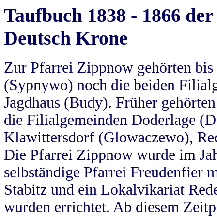
Taufbuch 1838 - 1866 der
Deutsch Krone
Zur Pfarrei Zippnow gehörten bi
(Sypnywo) noch die beiden Filial
Jagdhaus (Budy). Früher gehörten 
die Filialgemeinden Doderlage (D
Klawittersdorf (Glowaczewo), Red
Die Pfarrei Zippnow wurde im Jah
selbständige Pfarrei Freudenfier m
Stabitz und ein Lokalvikariat Red
wurden errichtet. Ab diesem Zeitp