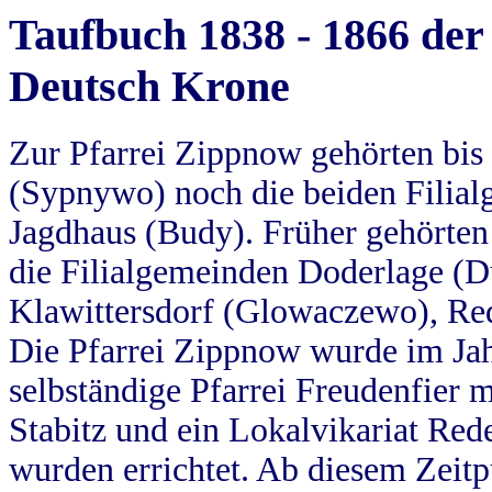
Taufbuch 1838 - 1866 der
Deutsch Krone
Zur Pfarrei Zippnow gehörten bi
(Sypnywo) noch die beiden Filial
Jagdhaus (Budy). Früher gehörten 
die Filialgemeinden Doderlage (D
Klawittersdorf (Glowaczewo), Red
Die Pfarrei Zippnow wurde im Jah
selbständige Pfarrei Freudenfier m
Stabitz und ein Lokalvikariat Red
wurden errichtet. Ab diesem Zeitp