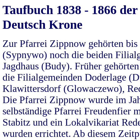
Taufbuch 1838 - 1866 der
Deutsch Krone
Zur Pfarrei Zippnow gehörten bi
(Sypnywo) noch die beiden Filial
Jagdhaus (Budy). Früher gehörten 
die Filialgemeinden Doderlage (D
Klawittersdorf (Glowaczewo), Red
Die Pfarrei Zippnow wurde im Jah
selbständige Pfarrei Freudenfier m
Stabitz und ein Lokalvikariat Red
wurden errichtet. Ab diesem Zeitp