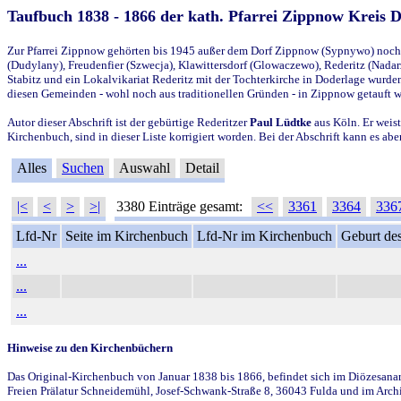
Taufbuch 1838 - 1866 der kath. Pfarrei Zippnow Kreis 
Zur Pfarrei Zippnow gehörten bis 1945 außer dem Dorf Zippnow (Sypnywo) noch d
(Dudylany), Freudenfier (Szwecja), Klawittersdorf (Glowaczewo), Rederitz (Nadarz
Stabitz und ein Lokalvikariat Rederitz mit der Tochterkirche in Doderlage wurd
diesen Gemeinden - wohl noch aus traditionellen Gründen - in Zippnow getauft 
Autor dieser Abschrift ist der gebürtige Rederitzer
Paul Lüdtke
aus Köln. Er weist
Kirchenbuch, sind in dieser Liste korrigiert worden. Bei der Abschrift kann es 
Alles
Suchen
Auswahl
Detail
|<
<
>
>|
3380 Einträge gesamt:
<<
3361
3364
336
Lfd-Nr
Seite im Kirchenbuch
Lfd-Nr im Kirchenbuch
Geburt des
...
...
...
Hinweise zu den Kirchenbüchern
Das Original-Kirchenbuch von Januar 1838 bis 1866, befindet sich im Diözesanarch
Freien Prälatur Schneidemühl, Josef-Schwank-Straße 8, 36043 Fulda und im Archi