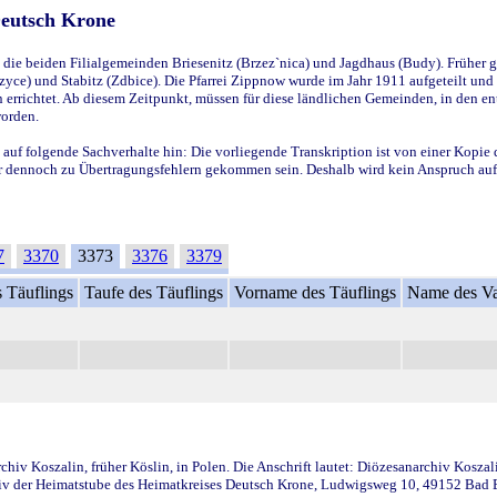
Deutsch Krone
ie beiden Filialgemeinden Briesenitz (Brzez`nica) und Jagdhaus (Budy). Früher g
yce) und Stabitz (Zdbice). Die Pfarrei Zippnow wurde im Jahr 1911 aufgeteilt und e
en errichtet. Ab diesem Zeitpunkt, müssen für diese ländlichen Gemeinden, in den
worden.
 auf folgende Sachverhalte hin: Die vorliegende Transkription ist von einer Kopie 
aber dennoch zu Übertragungsfehlern gekommen sein. Deshalb wird kein Anspruch auf 
7
3370
3373
3376
3379
 Täuflings
Taufe des Täuflings
Vorname des Täuflings
Name des Va
iv Koszalin, früher Köslin, in Polen. Die Anschrift lautet: Diözesanarchiv Koszal
v der Heimatstube des Heimatkreises Deutsch Krone, Ludwigsweg 10, 49152 Bad Ess