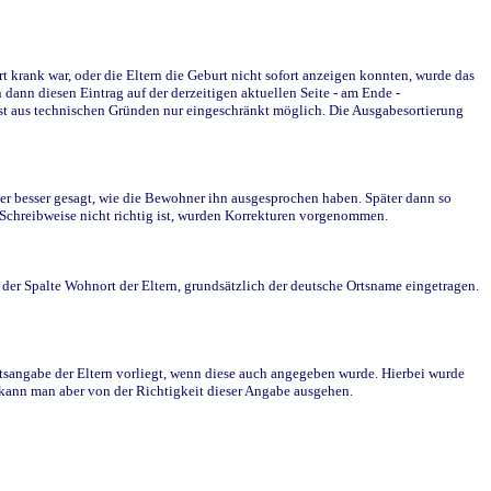
krank war, oder die Eltern die Geburt nicht sofort anzeigen konnten, wurde das
ann diesen Eintrag auf der derzeitigen aktuellen Seite - am Ende -
st aus technischen Gründen nur eingeschränkt möglich. Die Ausgabesortierung
r besser gesagt, wie die Bewohner ihn ausgesprochen haben. Später dann so
e Schreibweise nicht richtig ist, wurden Korrekturen vorgenommen.
r Spalte Wohnort der Eltern, grundsätzlich der deutsche Ortsname eingetragen.
rtsangabe der Eltern vorliegt, wenn diese auch angegeben wurde. Hierbei wurde
d kann man aber von der Richtigkeit dieser Angabe ausgehen.