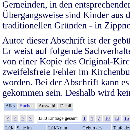
Gemeinden, in den entsprechende
Übergangsweise sind Kinder aus 
traditionellen Gründen - in Zippn
Autor dieser Abschrift ist der geb
Er weist auf folgende Sachverhalte
von einer Kopie des Original-Kirc
zweifelsfreie Fehler im Kirchenbuc
worden. Bei der Abschrift kann e
gekommen sein. Deshalb wird kein
Alles
Suchen
Auswahl
Detail
|<
<
>
>|
3380 Einträge gesamt:
1
4
7
10
13
16
Lfd-
Seite im
Lfd-Nr im
Geburt des
Taufe de