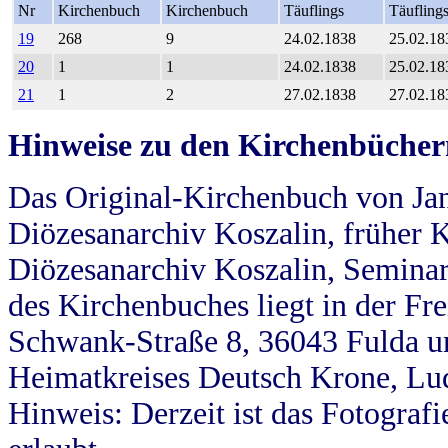
Nr
Kirchenbuch
Kirchenbuch
Täuflings
Täufling
19
268
9
24.02.1838
25.02.18
20
1
1
24.02.1838
25.02.18
21
1
2
27.02.1838
27.02.18
Hinweise zu den Kirchenbücher
Das Original-Kirchenbuch von Jan
Diözesanarchiv Koszalin, früher Kö
Diözesanarchiv Koszalin, Seminar
des Kirchenbuches liegt in der Fr
Schwank-Straße 8, 36043 Fulda u
Heimatkreises Deutsch Krone, Lu
Hinweis: Derzeit ist das Fotograf