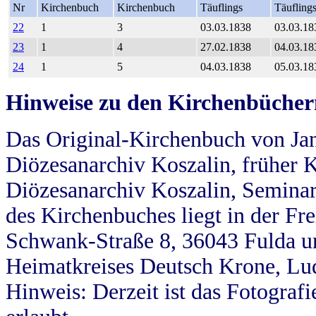
Nr
Kirchenbuch
Kirchenbuch
Täuflings
Täufling
22
1
3
03.03.1838
03.03.18
23
1
4
27.02.1838
04.03.18
24
1
5
04.03.1838
05.03.18
Hinweise zu den Kirchenbücher
Das Original-Kirchenbuch von Jan
Diözesanarchiv Koszalin, früher Kö
Diözesanarchiv Koszalin, Seminar
des Kirchenbuches liegt in der Fr
Schwank-Straße 8, 36043 Fulda u
Heimatkreises Deutsch Krone, Lu
Hinweis: Derzeit ist das Fotograf