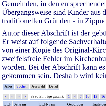
Gemeinden, in den entsprechende
Übergangsweise sind Kinder aus 
traditionellen Gründen - in Zippn
Autor dieser Abschrift ist der geb
Er weist auf folgende Sachverhalte
von einer Kopie des Original-Kirc
zweifelsfreie Fehler im Kirchenbuc
worden. Bei der Abschrift kann e
gekommen sein. Deshalb wird kein
Alles
Suchen
Auswahl
Detail
|<
<
>
>|
3380 Einträge gesamt:
1
4
7
10
13
16
Lfd-
Seite im
Lfd-Nr im
Geburt des
Taufe de