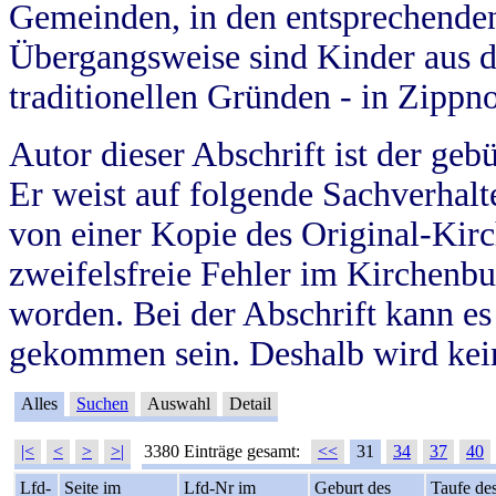
Gemeinden, in den entsprechende
Übergangsweise sind Kinder aus 
traditionellen Gründen - in Zippn
Autor dieser Abschrift ist der geb
Er weist auf folgende Sachverhalte
von einer Kopie des Original-Kirc
zweifelsfreie Fehler im Kirchenbuc
worden. Bei der Abschrift kann e
gekommen sein. Deshalb wird kein
Alles
Suchen
Auswahl
Detail
|<
<
>
>|
3380 Einträge gesamt:
<<
31
34
37
40
Lfd-
Seite im
Lfd-Nr im
Geburt des
Taufe de