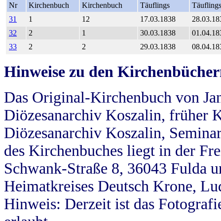
Nr
Kirchenbuch
Kirchenbuch
Täuflings
Täufling
31
1
12
17.03.1838
28.03.18
32
2
1
30.03.1838
01.04.18
33
2
2
29.03.1838
08.04.18
Hinweise zu den Kirchenbücher
Das Original-Kirchenbuch von Jan
Diözesanarchiv Koszalin, früher Kö
Diözesanarchiv Koszalin, Seminar
des Kirchenbuches liegt in der Fr
Schwank-Straße 8, 36043 Fulda u
Heimatkreises Deutsch Krone, Lu
Hinweis: Derzeit ist das Fotograf