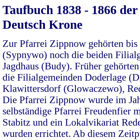
Taufbuch 1838 - 1866 der
Deutsch Krone
Zur Pfarrei Zippnow gehörten bi
(Sypnywo) noch die beiden Filial
Jagdhaus (Budy). Früher gehörten 
die Filialgemeinden Doderlage (D
Klawittersdorf (Glowaczewo), Red
Die Pfarrei Zippnow wurde im Jah
selbständige Pfarrei Freudenfier m
Stabitz und ein Lokalvikariat Red
wurden errichtet. Ab diesem Zeitp