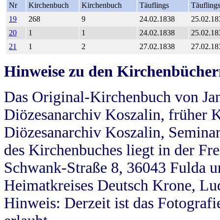
Nr
Kirchenbuch
Kirchenbuch
Täuflings
Täufling
19
268
9
24.02.1838
25.02.18
20
1
1
24.02.1838
25.02.18
21
1
2
27.02.1838
27.02.18
Hinweise zu den Kirchenbücher
Das Original-Kirchenbuch von Jan
Diözesanarchiv Koszalin, früher Kö
Diözesanarchiv Koszalin, Seminar
des Kirchenbuches liegt in der Fr
Schwank-Straße 8, 36043 Fulda u
Heimatkreises Deutsch Krone, Lu
Hinweis: Derzeit ist das Fotograf