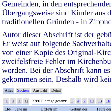
Gemeinden, in den entsprechende
Übergangsweise sind Kinder aus 
traditionellen Gründen - in Zippn
Autor dieser Abschrift ist der geb
Er weist auf folgende Sachverhalte
von einer Kopie des Original-Kirc
zweifelsfreie Fehler im Kirchenbuc
worden. Bei der Abschrift kann e
gekommen sein. Deshalb wird kein
Alles
Suchen
Auswahl
Detail
|<
<
>
>|
3380 Einträge gesamt:
1
4
7
10
13
16
Lfd-
Seite im
Lfd-Nr im
Geburt des
Taufe de