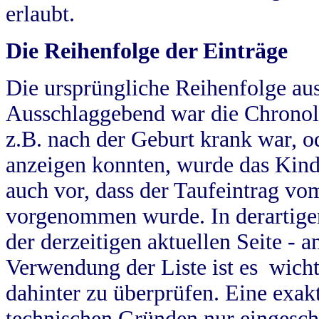
erlaubt.
Die Reihenfolge der Einträge
Die ursprüngliche Reihenfolge au
Ausschlaggebend war die Chronol
z.B. nach der Geburt krank war, od
anzeigen konnten, wurde das Kind
auch vor, dass der Taufeintrag vo
vorgenommen wurde. In derartigen
der derzeitigen aktuellen Seite -
Verwendung der Liste ist es wich
dahinter zu überprüfen. Eine exa
technischen Gründen nur eingesch