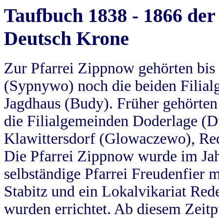
Taufbuch 1838 - 1866 der
Deutsch Krone
Zur Pfarrei Zippnow gehörten bi
(Sypnywo) noch die beiden Filial
Jagdhaus (Budy). Früher gehörten 
die Filialgemeinden Doderlage (D
Klawittersdorf (Glowaczewo), Red
Die Pfarrei Zippnow wurde im Jah
selbständige Pfarrei Freudenfier m
Stabitz und ein Lokalvikariat Red
wurden errichtet. Ab diesem Zeitp