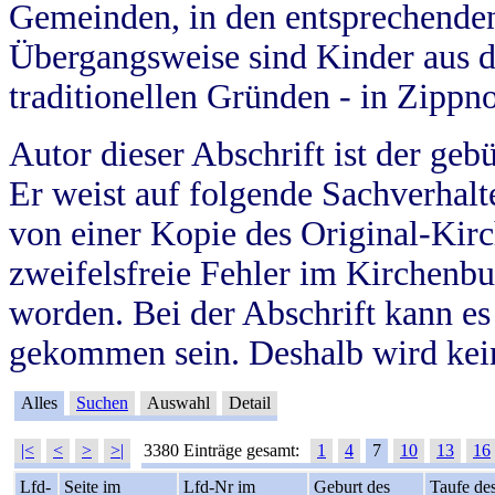
Gemeinden, in den entsprechende
Übergangsweise sind Kinder aus 
traditionellen Gründen - in Zippn
Autor dieser Abschrift ist der geb
Er weist auf folgende Sachverhalte
von einer Kopie des Original-Kirc
zweifelsfreie Fehler im Kirchenbuc
worden. Bei der Abschrift kann e
gekommen sein. Deshalb wird kein
Alles
Suchen
Auswahl
Detail
|<
<
>
>|
3380 Einträge gesamt:
1
4
7
10
13
16
Lfd-
Seite im
Lfd-Nr im
Geburt des
Taufe de