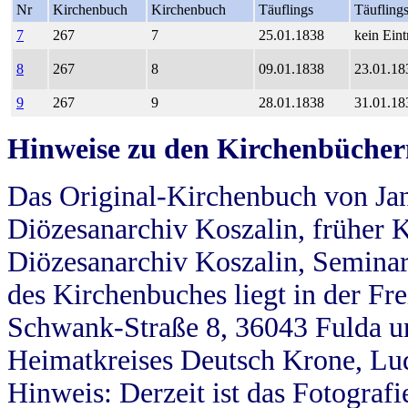
Nr
Kirchenbuch
Kirchenbuch
Täuflings
Täufling
7
267
7
25.01.1838
kein Eint
8
267
8
09.01.1838
23.01.18
9
267
9
28.01.1838
31.01.18
Hinweise zu den Kirchenbücher
Das Original-Kirchenbuch von Jan
Diözesanarchiv Koszalin, früher Kö
Diözesanarchiv Koszalin, Seminar
des Kirchenbuches liegt in der Fr
Schwank-Straße 8, 36043 Fulda u
Heimatkreises Deutsch Krone, Lu
Hinweis: Derzeit ist das Fotograf