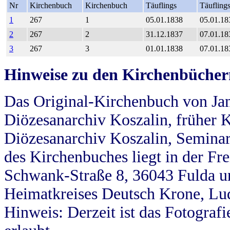
Nr
Kirchenbuch
Kirchenbuch
Täuflings
Täufling
1
267
1
05.01.1838
05.01.18
2
267
2
31.12.1837
07.01.18
3
267
3
01.01.1838
07.01.18
Hinweise zu den Kirchenbücher
Das Original-Kirchenbuch von Jan
Diözesanarchiv Koszalin, früher Kö
Diözesanarchiv Koszalin, Seminar
des Kirchenbuches liegt in der Fr
Schwank-Straße 8, 36043 Fulda u
Heimatkreises Deutsch Krone, Lu
Hinweis: Derzeit ist das Fotograf