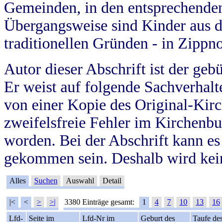
Gemeinden, in den entsprechende
Übergangsweise sind Kinder aus 
traditionellen Gründen - in Zippn
Autor dieser Abschrift ist der geb
Er weist auf folgende Sachverhalte
von einer Kopie des Original-Kirc
zweifelsfreie Fehler im Kirchenbuc
worden. Bei der Abschrift kann e
gekommen sein. Deshalb wird kein
Alles
Suchen
Auswahl
Detail
|<
<
>
>|
3380 Einträge gesamt:
1
4
7
10
13
16
Lfd-
Seite im
Lfd-Nr im
Geburt des
Taufe de