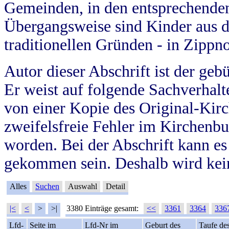
Gemeinden, in den entsprechende
Übergangsweise sind Kinder aus 
traditionellen Gründen - in Zippn
Autor dieser Abschrift ist der geb
Er weist auf folgende Sachverhalte
von einer Kopie des Original-Kirc
zweifelsfreie Fehler im Kirchenbuc
worden. Bei der Abschrift kann e
gekommen sein. Deshalb wird kein
Alles
Suchen
Auswahl
Detail
|<
<
>
>|
3380 Einträge gesamt:
<<
3361
3364
336
Lfd-
Seite im
Lfd-Nr im
Geburt des
Taufe de