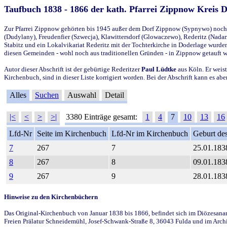
Taufbuch 1838 - 1866 der kath. Pfarrei Zippnow Kreis 
Zur Pfarrei Zippnow gehörten bis 1945 außer dem Dorf Zippnow (Sypnywo) noch d
(Dudylany), Freudenfier (Szwecja), Klawittersdorf (Glowaczewo), Rederitz (Nadarz
Stabitz und ein Lokalvikariat Rederitz mit der Tochterkirche in Doderlage wurd
diesen Gemeinden - wohl noch aus traditionellen Gründen - in Zippnow getauft 
Autor dieser Abschrift ist der gebürtige Rederitzer
Paul Lüdtke
aus Köln. Er weist
Kirchenbuch, sind in dieser Liste korrigiert worden. Bei der Abschrift kann es 
Alles
Suchen
Auswahl
Detail
|<
<
>
>|
3380 Einträge gesamt:
1
4
7
10
13
16
Lfd-Nr
Seite im Kirchenbuch
Lfd-Nr im Kirchenbuch
Geburt des
7
267
7
25.01.183
8
267
8
09.01.183
9
267
9
28.01.183
Hinweise zu den Kirchenbüchern
Das Original-Kirchenbuch von Januar 1838 bis 1866, befindet sich im Diözesanarch
Freien Prälatur Schneidemühl, Josef-Schwank-Straße 8, 36043 Fulda und im Archi