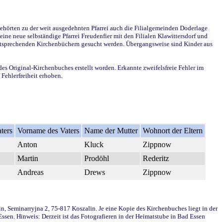
ehörten zu der weit ausgedehnten Pfarrei auch die Filialgemeinden Doderlage
ine neue selbständige Pfarrei Freudenfier mit den Filialen Klawittersdorf und
 entsprechenden Kirchenbüchern gesucht werden. Übergangsweise sind Kinder aus
des Original-Kirchenbuches erstellt worden. Erkannte zweifelsfreie Fehler im
Fehlerfreiheit erhoben.
ters
Vorname des Vaters
Name der Mutter
Wohnort der Eltern
Anton
Kluck
Zippnow
Martin
Prodöhl
Rederitz
Andreas
Drews
Zippnow
in, Seminarryjna 2, 75-817 Koszalin. Je eine Kopie des Kirchenbuches liegt in der
en. Hinweis: Derzeit ist das Fotografieren in der Heimatstube in Bad Essen