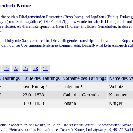
Deutsch Krone
ie beiden Filialgemeinden Briesenitz (Brzez`nica) und Jagdhaus (Budy). Früher g
yce) und Stabitz (Zdbice). Die Pfarrei Zippnow wurde im Jahr 1911 aufgeteilt und e
en errichtet. Ab diesem Zeitpunkt, müssen für diese ländlichen Gemeinden, in den
worden.
 auf folgende Sachverhalte hin: Die vorliegende Transkription ist von einer Kopie 
aber dennoch zu Übertragungsfehlern gekommen sein. Deshalb wird kein Anspruch auf 
19
22
25
28
>>
 Täuflings
Taufe des Täuflings
Vorname des Täuflings
Name des Va
8
kein Eintrag!
Totgeburt!
Welnitz
8
23.01.1838
Catharina Gertrudis
Klawitter
8
31.01.1838
Johann
Krüger
iv Koszalin, früher Köslin, in Polen. Die Anschrift lautet: Diözesanarchiv Koszal
v der Heimatstube des Heimatkreises Deutsch Krone, Ludwigsweg 10, 49152 Bad Ess