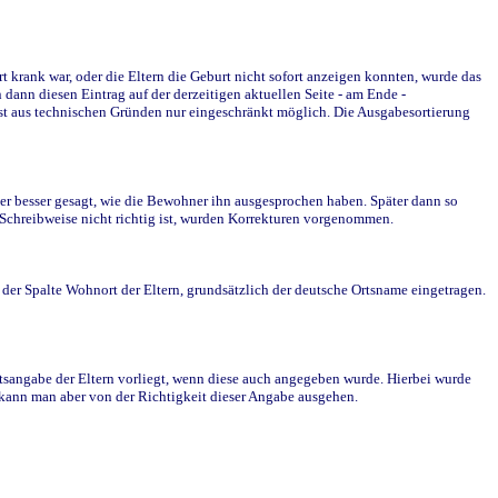
krank war, oder die Eltern die Geburt nicht sofort anzeigen konnten, wurde das
ann diesen Eintrag auf der derzeitigen aktuellen Seite - am Ende -
st aus technischen Gründen nur eingeschränkt möglich. Die Ausgabesortierung
r besser gesagt, wie die Bewohner ihn ausgesprochen haben. Später dann so
e Schreibweise nicht richtig ist, wurden Korrekturen vorgenommen.
r Spalte Wohnort der Eltern, grundsätzlich der deutsche Ortsname eingetragen.
rtsangabe der Eltern vorliegt, wenn diese auch angegeben wurde. Hierbei wurde
d kann man aber von der Richtigkeit dieser Angabe ausgehen.