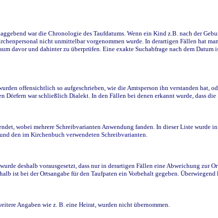
ggebend war die Chronologie des Taufdatums. Wenn ein Kind z.B. nach der Geburt 
rchenpersonal nicht unmittelbar vorgenommen wurde. In derartigen Fällen hat man d
raum davor und dahinter zu überprüfen. Eine exakte Suchabfrage nach dem Datum i
den offensichtlich so aufgeschrieben, wie die Amtsperson ihn verstanden hat, ode
n Dörfern war schließlich Dialekt. In den Fällen bei denen erkannt wurde, dass di
t, wobei mehrere Schreibvarianten Anwendung fanden. In dieser Liste wurde in de
n und den im Kirchenbuch verwendeten Schreibvarianten.
wurde deshalb vorausgesetzt, dass nur in derartigen Fällen eine Abweichung zur O
eshalb ist bei der Ortsangabe für den Taufpaten ein Vorbehalt gegeben. Überwiegen
weitere Angaben wie z. B. eine Heirat, wurden nicht übernommen.