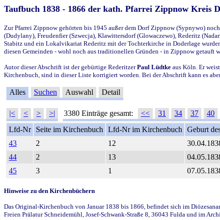
Taufbuch 1838 - 1866 der kath. Pfarrei Zippnow Kreis 
Zur Pfarrei Zippnow gehörten bis 1945 außer dem Dorf Zippnow (Sypnywo) noch d
(Dudylany), Freudenfier (Szwecja), Klawittersdorf (Glowaczewo), Rederitz (Nadarz
Stabitz und ein Lokalvikariat Rederitz mit der Tochterkirche in Doderlage wurd
diesen Gemeinden - wohl noch aus traditionellen Gründen - in Zippnow getauft 
Autor dieser Abschrift ist der gebürtige Rederitzer
Paul Lüdtke
aus Köln. Er weist
Kirchenbuch, sind in dieser Liste korrigiert worden. Bei der Abschrift kann es 
Alles
Suchen
Auswahl
Detail
|<
<
>
>|
3380 Einträge gesamt:
<<
31
34
37
40
Lfd-Nr
Seite im Kirchenbuch
Lfd-Nr im Kirchenbuch
Geburt des
43
2
12
30.04.183
44
2
13
04.05.183
45
3
1
07.05.183
Hinweise zu den Kirchenbüchern
Das Original-Kirchenbuch von Januar 1838 bis 1866, befindet sich im Diözesanarch
Freien Prälatur Schneidemühl, Josef-Schwank-Straße 8, 36043 Fulda und im Archi