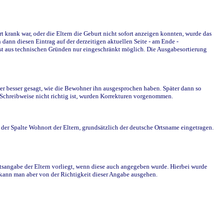
krank war, oder die Eltern die Geburt nicht sofort anzeigen konnten, wurde das
ann diesen Eintrag auf der derzeitigen aktuellen Seite - am Ende -
st aus technischen Gründen nur eingeschränkt möglich. Die Ausgabesortierung
r besser gesagt, wie die Bewohner ihn ausgesprochen haben. Später dann so
e Schreibweise nicht richtig ist, wurden Korrekturen vorgenommen.
r Spalte Wohnort der Eltern, grundsätzlich der deutsche Ortsname eingetragen.
rtsangabe der Eltern vorliegt, wenn diese auch angegeben wurde. Hierbei wurde
d kann man aber von der Richtigkeit dieser Angabe ausgehen.