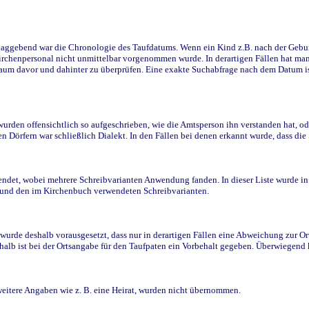
ggebend war die Chronologie des Taufdatums. Wenn ein Kind z.B. nach der Geburt 
rchenpersonal nicht unmittelbar vorgenommen wurde. In derartigen Fällen hat man d
raum davor und dahinter zu überprüfen. Eine exakte Suchabfrage nach dem Datum i
den offensichtlich so aufgeschrieben, wie die Amtsperson ihn verstanden hat, ode
n Dörfern war schließlich Dialekt. In den Fällen bei denen erkannt wurde, dass di
t, wobei mehrere Schreibvarianten Anwendung fanden. In dieser Liste wurde in de
n und den im Kirchenbuch verwendeten Schreibvarianten.
wurde deshalb vorausgesetzt, dass nur in derartigen Fällen eine Abweichung zur O
eshalb ist bei der Ortsangabe für den Taufpaten ein Vorbehalt gegeben. Überwiegen
weitere Angaben wie z. B. eine Heirat, wurden nicht übernommen.