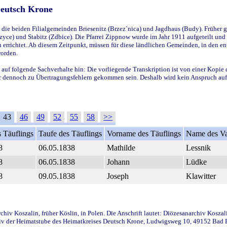
Deutsch Krone
ie beiden Filialgemeinden Briesenitz (Brzez`nica) und Jagdhaus (Budy). Früher g
yce) und Stabitz (Zdbice). Die Pfarrei Zippnow wurde im Jahr 1911 aufgeteilt und e
en errichtet. Ab diesem Zeitpunkt, müssen für diese ländlichen Gemeinden, in den
worden.
 auf folgende Sachverhalte hin: Die vorliegende Transkription ist von einer Kopie 
aber dennoch zu Übertragungsfehlern gekommen sein. Deshalb wird kein Anspruch auf 
43
46
49
52
55
58
>>
 Täuflings
Taufe des Täuflings
Vorname des Täuflings
Name des Va
8
06.05.1838
Mathilde
Lessnik
8
06.05.1838
Johann
Lüdke
8
09.05.1838
Joseph
Klawitter
iv Koszalin, früher Köslin, in Polen. Die Anschrift lautet: Diözesanarchiv Koszal
v der Heimatstube des Heimatkreises Deutsch Krone, Ludwigsweg 10, 49152 Bad Ess