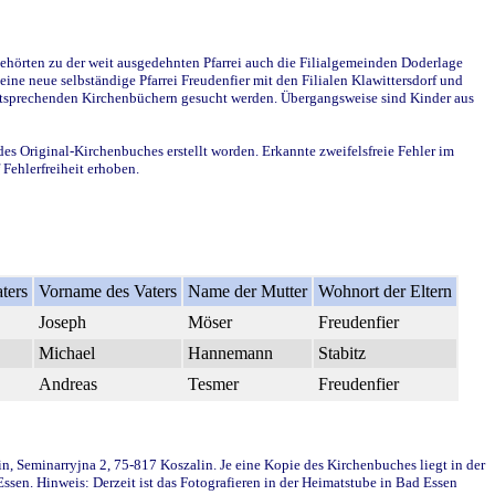
ehörten zu der weit ausgedehnten Pfarrei auch die Filialgemeinden Doderlage
ine neue selbständige Pfarrei Freudenfier mit den Filialen Klawittersdorf und
 entsprechenden Kirchenbüchern gesucht werden. Übergangsweise sind Kinder aus
des Original-Kirchenbuches erstellt worden. Erkannte zweifelsfreie Fehler im
Fehlerfreiheit erhoben.
ters
Vorname des Vaters
Name der Mutter
Wohnort der Eltern
Joseph
Möser
Freudenfier
Michael
Hannemann
Stabitz
Andreas
Tesmer
Freudenfier
in, Seminarryjna 2, 75-817 Koszalin. Je eine Kopie des Kirchenbuches liegt in der
en. Hinweis: Derzeit ist das Fotografieren in der Heimatstube in Bad Essen