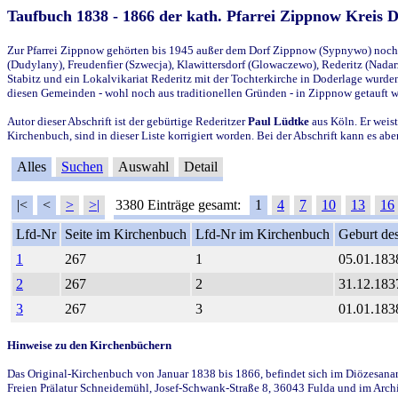
Taufbuch 1838 - 1866 der kath. Pfarrei Zippnow Kreis 
Zur Pfarrei Zippnow gehörten bis 1945 außer dem Dorf Zippnow (Sypnywo) noch d
(Dudylany), Freudenfier (Szwecja), Klawittersdorf (Glowaczewo), Rederitz (Nadarz
Stabitz und ein Lokalvikariat Rederitz mit der Tochterkirche in Doderlage wurd
diesen Gemeinden - wohl noch aus traditionellen Gründen - in Zippnow getauft 
Autor dieser Abschrift ist der gebürtige Rederitzer
Paul Lüdtke
aus Köln. Er weist
Kirchenbuch, sind in dieser Liste korrigiert worden. Bei der Abschrift kann es 
Alles
Suchen
Auswahl
Detail
|<
<
>
>|
3380 Einträge gesamt:
1
4
7
10
13
16
Lfd-Nr
Seite im Kirchenbuch
Lfd-Nr im Kirchenbuch
Geburt des
1
267
1
05.01.183
2
267
2
31.12.183
3
267
3
01.01.183
Hinweise zu den Kirchenbüchern
Das Original-Kirchenbuch von Januar 1838 bis 1866, befindet sich im Diözesanarch
Freien Prälatur Schneidemühl, Josef-Schwank-Straße 8, 36043 Fulda und im Archi