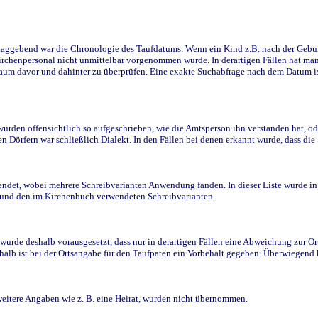
ggebend war die Chronologie des Taufdatums. Wenn ein Kind z.B. nach der Geburt 
rchenpersonal nicht unmittelbar vorgenommen wurde. In derartigen Fällen hat man d
raum davor und dahinter zu überprüfen. Eine exakte Suchabfrage nach dem Datum i
den offensichtlich so aufgeschrieben, wie die Amtsperson ihn verstanden hat, ode
n Dörfern war schließlich Dialekt. In den Fällen bei denen erkannt wurde, dass di
t, wobei mehrere Schreibvarianten Anwendung fanden. In dieser Liste wurde in de
n und den im Kirchenbuch verwendeten Schreibvarianten.
wurde deshalb vorausgesetzt, dass nur in derartigen Fällen eine Abweichung zur O
eshalb ist bei der Ortsangabe für den Taufpaten ein Vorbehalt gegeben. Überwiegen
weitere Angaben wie z. B. eine Heirat, wurden nicht übernommen.