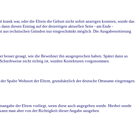
krank war, oder die Eltern die Geburt nicht sofort anzeigen konnten, wurde das
ann diesen Eintrag auf der derzeitigen aktuellen Seite - am Ende -
st aus technischen Gründen nur eingeschränkt möglich. Die Ausgabesortierung
r besser gesagt, wie die Bewohner ihn ausgesprochen haben. Später dann so
e Schreibweise nicht richtig ist, wurden Korrekturen vorgenommen.
r Spalte Wohnort der Eltern, grundsätzlich der deutsche Ortsname eingetragen.
rtsangabe der Eltern vorliegt, wenn diese auch angegeben wurde. Hierbei wurde
d kann man aber von der Richtigkeit dieser Angabe ausgehen.