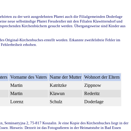
ehörten zu der weit ausgedehnten Pfarrei auch die Filialgemeinden Doderlage
ine neue selbständige Pfarrei Freudenfier mit den Filialen Klawittersdorf und
 entsprechenden Kirchenbüchern gesucht werden. Übergangsweise sind Kinder aus
des Original-Kirchenbuches erstellt worden. Erkannte zweifelsfreie Fehler im
Fehlerfreiheit erhoben.
ters
Vorname des Vaters
Name der Mutter
Wohnort der Eltern
Martin
Katritzke
Zippnow
Martin
Klawun
Rederitz
Lorenz
Schulz
Doderlage
in, Seminarryjna 2, 75-817 Koszalin. Je eine Kopie des Kirchenbuches liegt in der
en. Hinweis: Derzeit ist das Fotografieren in der Heimatstube in Bad Essen