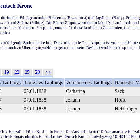
Deutsch Krone
ie beiden Filialgemeinden Briesenitz (Brzez`nica) und Jagdhaus (Budy). Früher g
yce) und Stabitz (Zdbice). Die Pfarrei Zippnow wurde im Jahr 1911 aufgeteilt und e
en errichtet. Ab diesem Zeitpunkt, müssen für diese ländlichen Gemeinden, in den
worden.
 auf folgende Sachverhalte hin: Die vorliegende Transkription ist von einer Kopie 
aber dennoch zu Übertragungsfehlern gekommen sein. Deshalb wird kein Anspruch auf 
19
22
25
28
>>
 Täuflings
Taufe des Täuflings
Vorname des Täuflings
Name des Va
8
05.01.1838
Catharina
Sack
7
07.01.1838
Johann
Höfft
8
07.01.1838
Johann
Heidkrüger
iv Koszalin, früher Köslin, in Polen. Die Anschrift lautet: Diözesanarchiv Koszal
v der Heimatstube des Heimatkreises Deutsch Krone, Ludwigsweg 10, 49152 Bad Ess