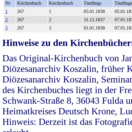
Nr
Kirchenbuch
Kirchenbuch
Täuflings
Täufling
1
267
1
05.01.1838
05.01.18
2
267
2
31.12.1837
07.01.18
3
267
3
01.01.1838
07.01.18
Hinweise zu den Kirchenbücher
Das Original-Kirchenbuch von Jan
Diözesanarchiv Koszalin, früher Kö
Diözesanarchiv Koszalin, Seminar
des Kirchenbuches liegt in der Fr
Schwank-Straße 8, 36043 Fulda u
Heimatkreises Deutsch Krone, Lu
Hinweis: Derzeit ist das Fotograf