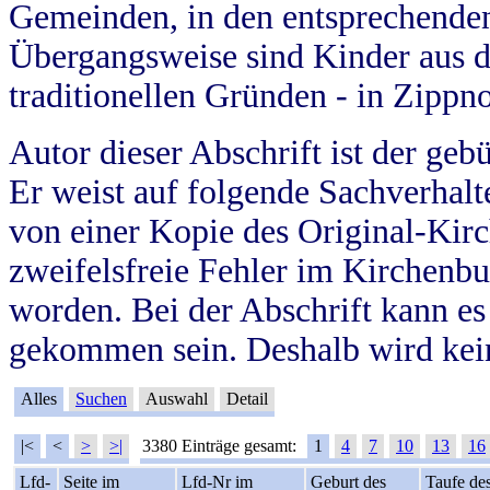
Gemeinden, in den entsprechende
Übergangsweise sind Kinder aus 
traditionellen Gründen - in Zippn
Autor dieser Abschrift ist der geb
Er weist auf folgende Sachverhalte
von einer Kopie des Original-Kirc
zweifelsfreie Fehler im Kirchenbuc
worden. Bei der Abschrift kann e
gekommen sein. Deshalb wird kein
Alles
Suchen
Auswahl
Detail
|<
<
>
>|
3380 Einträge gesamt:
1
4
7
10
13
16
Lfd-
Seite im
Lfd-Nr im
Geburt des
Taufe de