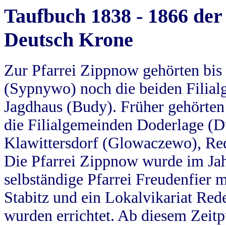
Taufbuch 1838 - 1866 der
Deutsch Krone
Zur Pfarrei Zippnow gehörten bi
(Sypnywo) noch die beiden Filial
Jagdhaus (Budy). Früher gehörten 
die Filialgemeinden Doderlage (D
Klawittersdorf (Glowaczewo), Red
Die Pfarrei Zippnow wurde im Jah
selbständige Pfarrei Freudenfier m
Stabitz und ein Lokalvikariat Red
wurden errichtet. Ab diesem Zeitp