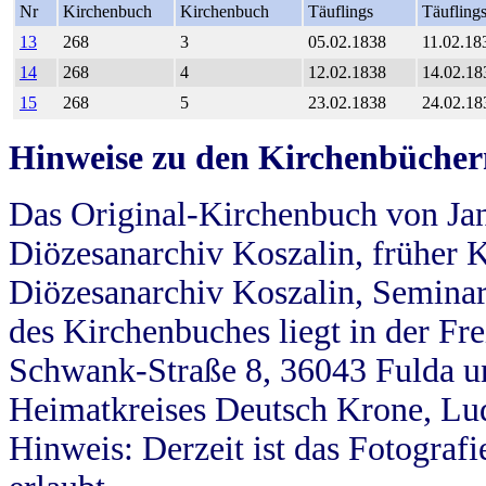
Nr
Kirchenbuch
Kirchenbuch
Täuflings
Täufling
13
268
3
05.02.1838
11.02.18
14
268
4
12.02.1838
14.02.18
15
268
5
23.02.1838
24.02.18
Hinweise zu den Kirchenbücher
Das Original-Kirchenbuch von Jan
Diözesanarchiv Koszalin, früher Kö
Diözesanarchiv Koszalin, Seminar
des Kirchenbuches liegt in der Fr
Schwank-Straße 8, 36043 Fulda u
Heimatkreises Deutsch Krone, Lu
Hinweis: Derzeit ist das Fotograf