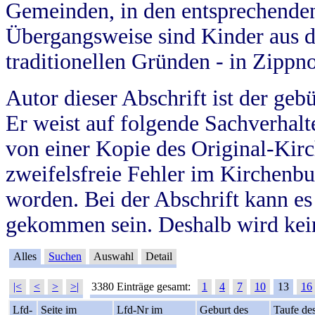
Gemeinden, in den entsprechende
Übergangsweise sind Kinder aus 
traditionellen Gründen - in Zippn
Autor dieser Abschrift ist der geb
Er weist auf folgende Sachverhalte
von einer Kopie des Original-Kirc
zweifelsfreie Fehler im Kirchenbuc
worden. Bei der Abschrift kann e
gekommen sein. Deshalb wird kein
Alles
Suchen
Auswahl
Detail
|<
<
>
>|
3380 Einträge gesamt:
1
4
7
10
13
16
Lfd-
Seite im
Lfd-Nr im
Geburt des
Taufe de