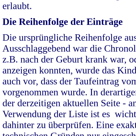
erlaubt.
Die Reihenfolge der Einträge
Die ursprüngliche Reihenfolge au
Ausschlaggebend war die Chronol
z.B. nach der Geburt krank war, od
anzeigen konnten, wurde das Kind
auch vor, dass der Taufeintrag vo
vorgenommen wurde. In derartigen
der derzeitigen aktuellen Seite -
Verwendung der Liste ist es wich
dahinter zu überprüfen. Eine exa
technischen Gründen nur eingesch