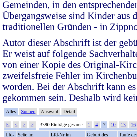
Gemeinden, in den entsprechende
Übergangsweise sind Kinder aus 
traditionellen Gründen - in Zippn
Autor dieser Abschrift ist der geb
Er weist auf folgende Sachverhalte
von einer Kopie des Original-Kirc
zweifelsfreie Fehler im Kirchenbuc
worden. Bei der Abschrift kann e
gekommen sein. Deshalb wird kein
Alles
Suchen
Auswahl
Detail
|<
<
>
>|
3380 Einträge gesamt:
1
4
7
10
13
16
Lfd-
Seite im
Lfd-Nr im
Geburt des
Taufe de