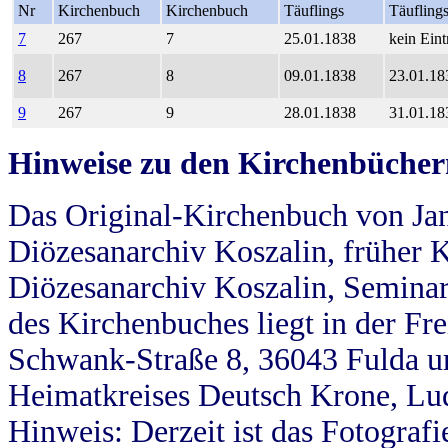
Nr
Kirchenbuch
Kirchenbuch
Täuflings
Täufling
7
267
7
25.01.1838
kein Eint
8
267
8
09.01.1838
23.01.18
9
267
9
28.01.1838
31.01.18
Hinweise zu den Kirchenbücher
Das Original-Kirchenbuch von Jan
Diözesanarchiv Koszalin, früher Kö
Diözesanarchiv Koszalin, Seminar
des Kirchenbuches liegt in der Fr
Schwank-Straße 8, 36043 Fulda u
Heimatkreises Deutsch Krone, Lu
Hinweis: Derzeit ist das Fotograf