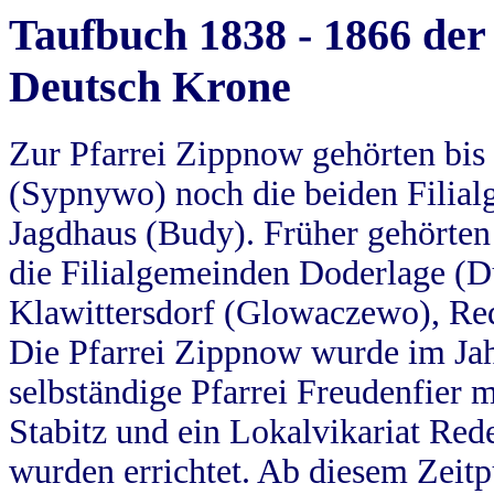
Taufbuch 1838 - 1866 der
Deutsch Krone
Zur Pfarrei Zippnow gehörten bi
(Sypnywo) noch die beiden Filial
Jagdhaus (Budy). Früher gehörten 
die Filialgemeinden Doderlage (D
Klawittersdorf (Glowaczewo), Red
Die Pfarrei Zippnow wurde im Jah
selbständige Pfarrei Freudenfier m
Stabitz und ein Lokalvikariat Red
wurden errichtet. Ab diesem Zeitp