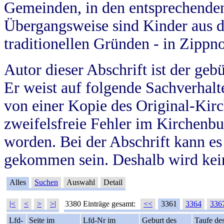
Gemeinden, in den entsprechende
Übergangsweise sind Kinder aus 
traditionellen Gründen - in Zippn
Autor dieser Abschrift ist der geb
Er weist auf folgende Sachverhalte
von einer Kopie des Original-Kirc
zweifelsfreie Fehler im Kirchenbuc
worden. Bei der Abschrift kann e
gekommen sein. Deshalb wird kein
Alles
Suchen
Auswahl
Detail
|<
<
>
>|
3380 Einträge gesamt:
<<
3361
3364
336
Lfd-
Seite im
Lfd-Nr im
Geburt des
Taufe de