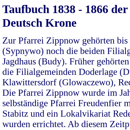
Taufbuch 1838 - 1866 der
Deutsch Krone
Zur Pfarrei Zippnow gehörten bi
(Sypnywo) noch die beiden Filial
Jagdhaus (Budy). Früher gehörten 
die Filialgemeinden Doderlage (D
Klawittersdorf (Glowaczewo), Red
Die Pfarrei Zippnow wurde im Jah
selbständige Pfarrei Freudenfier m
Stabitz und ein Lokalvikariat Red
wurden errichtet. Ab diesem Zeitp