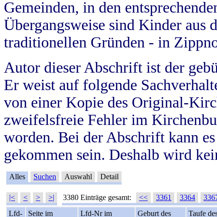
Gemeinden, in den entsprechende
Übergangsweise sind Kinder aus 
traditionellen Gründen - in Zippn
Autor dieser Abschrift ist der geb
Er weist auf folgende Sachverhalte
von einer Kopie des Original-Kirc
zweifelsfreie Fehler im Kirchenbuc
worden. Bei der Abschrift kann e
gekommen sein. Deshalb wird kein
Alles
Suchen
Auswahl
Detail
|<
<
>
>|
3380 Einträge gesamt:
<<
3361
3364
336
Lfd-
Seite im
Lfd-Nr im
Geburt des
Taufe de