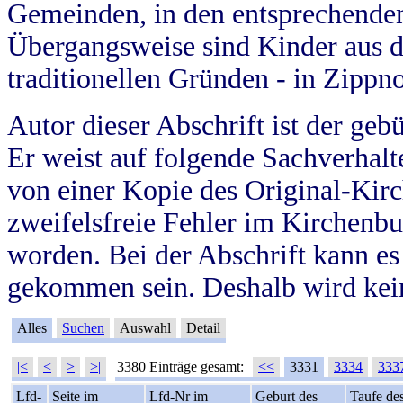
Gemeinden, in den entsprechende
Übergangsweise sind Kinder aus 
traditionellen Gründen - in Zippn
Autor dieser Abschrift ist der geb
Er weist auf folgende Sachverhalte
von einer Kopie des Original-Kirc
zweifelsfreie Fehler im Kirchenbuc
worden. Bei der Abschrift kann e
gekommen sein. Deshalb wird kein
Alles
Suchen
Auswahl
Detail
|<
<
>
>|
3380 Einträge gesamt:
<<
3331
3334
333
Lfd-
Seite im
Lfd-Nr im
Geburt des
Taufe de