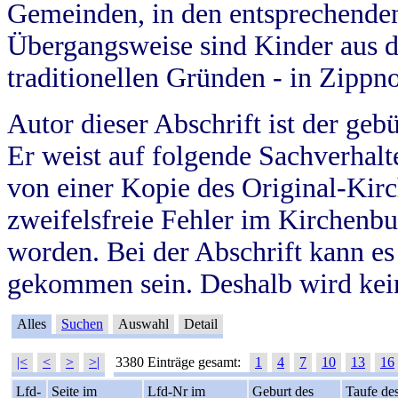
Gemeinden, in den entsprechende
Übergangsweise sind Kinder aus 
traditionellen Gründen - in Zippn
Autor dieser Abschrift ist der geb
Er weist auf folgende Sachverhalte
von einer Kopie des Original-Kirc
zweifelsfreie Fehler im Kirchenbuc
worden. Bei der Abschrift kann e
gekommen sein. Deshalb wird kein
Alles
Suchen
Auswahl
Detail
|<
<
>
>|
3380 Einträge gesamt:
1
4
7
10
13
16
Lfd-
Seite im
Lfd-Nr im
Geburt des
Taufe de