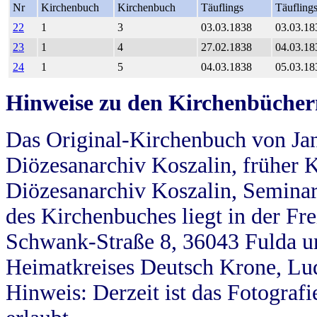
Nr
Kirchenbuch
Kirchenbuch
Täuflings
Täufling
22
1
3
03.03.1838
03.03.18
23
1
4
27.02.1838
04.03.18
24
1
5
04.03.1838
05.03.18
Hinweise zu den Kirchenbücher
Das Original-Kirchenbuch von Jan
Diözesanarchiv Koszalin, früher Kö
Diözesanarchiv Koszalin, Seminar
des Kirchenbuches liegt in der Fr
Schwank-Straße 8, 36043 Fulda u
Heimatkreises Deutsch Krone, Lu
Hinweis: Derzeit ist das Fotograf