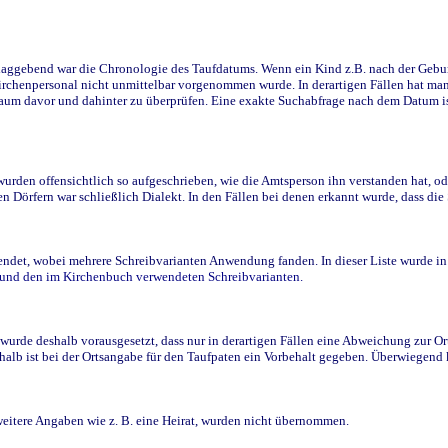
ggebend war die Chronologie des Taufdatums. Wenn ein Kind z.B. nach der Geburt 
rchenpersonal nicht unmittelbar vorgenommen wurde. In derartigen Fällen hat man d
raum davor und dahinter zu überprüfen. Eine exakte Suchabfrage nach dem Datum i
den offensichtlich so aufgeschrieben, wie die Amtsperson ihn verstanden hat, ode
n Dörfern war schließlich Dialekt. In den Fällen bei denen erkannt wurde, dass di
t, wobei mehrere Schreibvarianten Anwendung fanden. In dieser Liste wurde in de
n und den im Kirchenbuch verwendeten Schreibvarianten.
wurde deshalb vorausgesetzt, dass nur in derartigen Fällen eine Abweichung zur O
eshalb ist bei der Ortsangabe für den Taufpaten ein Vorbehalt gegeben. Überwiegen
weitere Angaben wie z. B. eine Heirat, wurden nicht übernommen.