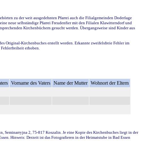
ehörten zu der weit ausgedehnten Pfarrei auch die Filialgemeinden Doderlage
ine neue selbständige Pfarrei Freudenfier mit den Filialen Klawittersdorf und
 entsprechenden Kirchenbüchern gesucht werden. Übergangsweise sind Kinder aus
des Original-Kirchenbuches erstellt worden. Erkannte zweifelsfreie Fehler im
Fehlerfreiheit erhoben.
ters
Vorname des Vaters
Name der Mutter
Wohnort der Eltern
in, Seminarryjna 2, 75-817 Koszalin. Je eine Kopie des Kirchenbuches liegt in der
en. Hinweis: Derzeit ist das Fotografieren in der Heimatstube in Bad Essen