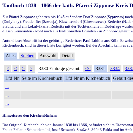
Taufbuch 1838 - 1866 der kath. Pfarrei Zippnow Kreis 
Zur Pfarrei Zippnow gehörten bis 1945 außer dem Dorf Zippnow (Sypnywo) noch d
(Dudylany), Freudenfier (Szwecja), Klawittersdorf (Glowaczewo), Rederitz (Nadarz
Stabitz und ein Lokalvikariat Rederitz mit der Tochterkirche in Doderlage wurd
diesen Gemeinden - wohl noch aus traditionellen Gründen - in Zippnow getauft 
Autor dieser Abschrift ist der gebürtige Rederitzer
Paul Lüdtke
aus Köln. Er weist
Kirchenbuch, sind in dieser Liste korrigiert worden. Bei der Abschrift kann es 
Alles
Suchen
Auswahl
Detail
|<
<
>
>|
3380 Einträge gesamt:
<<
3331
3334
333
Lfd-Nr
Seite im Kirchenbuch
Lfd-Nr im Kirchenbuch
Geburt des
...
...
...
Hinweise zu den Kirchenbüchern
Das Original-Kirchenbuch von Januar 1838 bis 1866, befindet sich im Diözesanarch
Freien Prälatur Schneidemühl, Josef-Schwank-Straße 8, 36043 Fulda und im Archi