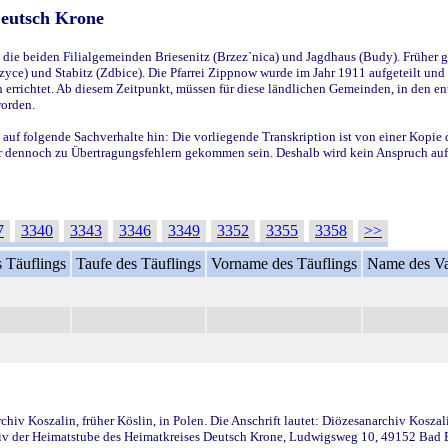
Deutsch Krone
ie beiden Filialgemeinden Briesenitz (Brzez`nica) und Jagdhaus (Budy). Früher g
yce) und Stabitz (Zdbice). Die Pfarrei Zippnow wurde im Jahr 1911 aufgeteilt und e
en errichtet. Ab diesem Zeitpunkt, müssen für diese ländlichen Gemeinden, in den
worden.
 auf folgende Sachverhalte hin: Die vorliegende Transkription ist von einer Kopie 
aber dennoch zu Übertragungsfehlern gekommen sein. Deshalb wird kein Anspruch auf 
7
3340
3343
3346
3349
3352
3355
3358
>>
 Täuflings
Taufe des Täuflings
Vorname des Täuflings
Name des Va
iv Koszalin, früher Köslin, in Polen. Die Anschrift lautet: Diözesanarchiv Koszal
v der Heimatstube des Heimatkreises Deutsch Krone, Ludwigsweg 10, 49152 Bad Ess