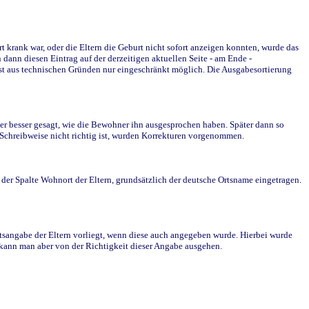
krank war, oder die Eltern die Geburt nicht sofort anzeigen konnten, wurde das
ann diesen Eintrag auf der derzeitigen aktuellen Seite - am Ende -
st aus technischen Gründen nur eingeschränkt möglich. Die Ausgabesortierung
r besser gesagt, wie die Bewohner ihn ausgesprochen haben. Später dann so
e Schreibweise nicht richtig ist, wurden Korrekturen vorgenommen.
r Spalte Wohnort der Eltern, grundsätzlich der deutsche Ortsname eingetragen.
rtsangabe der Eltern vorliegt, wenn diese auch angegeben wurde. Hierbei wurde
d kann man aber von der Richtigkeit dieser Angabe ausgehen.