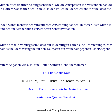
den offensichtlich so aufgeschrieben, wie die Amtsperson ihn verstanden hat, ode
n Dörfern war schließlich Dialekt. In den Fällen bei denen erkannt wurde, dass di
t, wobei mehrere Schreibvarianten Anwendung fanden. In dieser Liste wurde in de
n und den im Kirchenbuch verwendeten Schreibvarianten.
wurde deshalb vorausgesetzt, dass nur in derartigen Fällen eine Abweichung zur O
eshalb ist bei der Ortsangabe für den Taufpaten ein Vorbehalt gegeben. Überwiegen
weitere Angaben wie z. B. eine Heirat, wurden nicht übernommen.
Paul Lüdtke aus Köln
© 2009 by Paul Lüdke und Joachim Schulz
zurück zu: Back to the Roots in Deutsch Krone
zurück zur Quellenübersicht
powered in 0.01s by baseportal.de