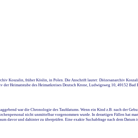
iv Koszalin, früher Köslin, in Polen. Die Anschrift lautet: Diözesanarchiv Koszal
v der Heimatstube des Heimatkreises Deutsch Krone, Ludwigsweg 10, 49152 Bad Ess
ggebend war die Chronologie des Taufdatums. Wenn ein Kind z.B. nach der Geburt 
rchenpersonal nicht unmittelbar vorgenommen wurde. In derartigen Fällen hat man d
raum davor und dahinter zu überprüfen. Eine exakte Suchabfrage nach dem Datum i