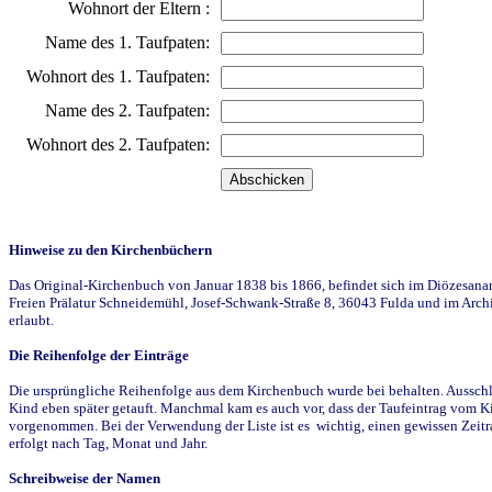
Wohnort der Eltern :
Name des 1. Taufpaten:
Wohnort des 1. Taufpaten:
Name des 2. Taufpaten:
Wohnort des 2. Taufpaten:
Hinweise zu den Kirchenbüchern
Das Original-Kirchenbuch von Januar 1838 bis 1866, befindet sich im Diözesanarch
Freien Prälatur Schneidemühl, Josef-Schwank-Straße 8, 36043 Fulda und im Archi
erlaubt.
Die Reihenfolge der Einträge
Die ursprüngliche Reihenfolge aus dem Kirchenbuch wurde bei behalten. Ausschla
Kind eben später getauft. Manchmal kam es auch vor, dass der Taufeintrag vom Ki
vorgenommen. Bei der Verwendung der Liste ist es wichtig, einen gewissen Zeit
erfolgt nach Tag, Monat und Jahr.
Schreibweise der Namen