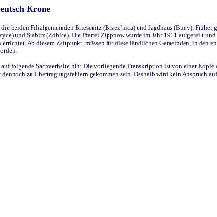
Deutsch Krone
ie beiden Filialgemeinden Briesenitz (Brzez`nica) und Jagdhaus (Budy). Früher g
yce) und Stabitz (Zdbice). Die Pfarrei Zippnow wurde im Jahr 1911 aufgeteilt und e
en errichtet. Ab diesem Zeitpunkt, müssen für diese ländlichen Gemeinden, in den
worden.
 auf folgende Sachverhalte hin: Die vorliegende Transkription ist von einer Kopie 
aber dennoch zu Übertragungsfehlern gekommen sein. Deshalb wird kein Anspruch auf 