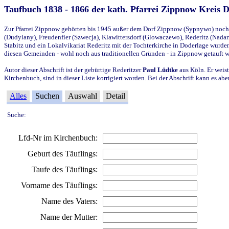
Taufbuch 1838 - 1866 der kath. Pfarrei Zippnow Kreis 
Zur Pfarrei Zippnow gehörten bis 1945 außer dem Dorf Zippnow (Sypnywo) noch d
(Dudylany), Freudenfier (Szwecja), Klawittersdorf (Glowaczewo), Rederitz (Nadarz
Stabitz und ein Lokalvikariat Rederitz mit der Tochterkirche in Doderlage wurd
diesen Gemeinden - wohl noch aus traditionellen Gründen - in Zippnow getauft 
Autor dieser Abschrift ist der gebürtige Rederitzer
Paul Lüdtke
aus Köln. Er weist
Kirchenbuch, sind in dieser Liste korrigiert worden. Bei der Abschrift kann es 
Alles
Suchen
Auswahl
Detail
Suche:
Lfd-Nr im Kirchenbuch:
Geburt des Täuflings:
Taufe des Täuflings:
Vorname des Täuflings:
Name des Vaters:
Name der Mutter: