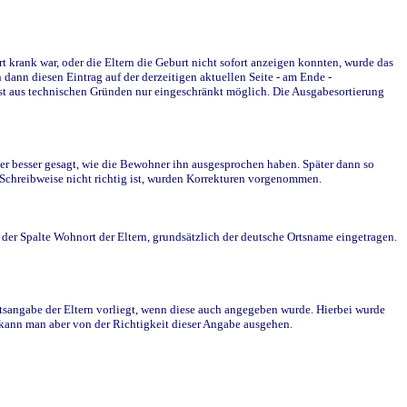
krank war, oder die Eltern die Geburt nicht sofort anzeigen konnten, wurde das
ann diesen Eintrag auf der derzeitigen aktuellen Seite - am Ende -
st aus technischen Gründen nur eingeschränkt möglich. Die Ausgabesortierung
r besser gesagt, wie die Bewohner ihn ausgesprochen haben. Später dann so
e Schreibweise nicht richtig ist, wurden Korrekturen vorgenommen.
r Spalte Wohnort der Eltern, grundsätzlich der deutsche Ortsname eingetragen.
rtsangabe der Eltern vorliegt, wenn diese auch angegeben wurde. Hierbei wurde
d kann man aber von der Richtigkeit dieser Angabe ausgehen.