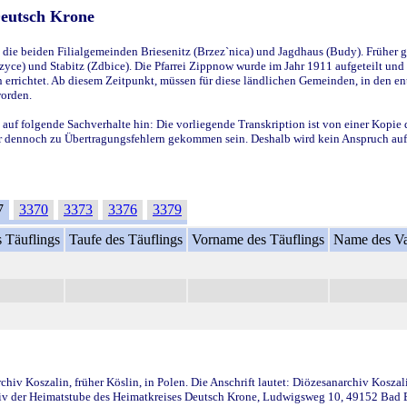
Deutsch Krone
ie beiden Filialgemeinden Briesenitz (Brzez`nica) und Jagdhaus (Budy). Früher g
yce) und Stabitz (Zdbice). Die Pfarrei Zippnow wurde im Jahr 1911 aufgeteilt und e
en errichtet. Ab diesem Zeitpunkt, müssen für diese ländlichen Gemeinden, in den
worden.
 auf folgende Sachverhalte hin: Die vorliegende Transkription ist von einer Kopie 
aber dennoch zu Übertragungsfehlern gekommen sein. Deshalb wird kein Anspruch auf 
7
3370
3373
3376
3379
 Täuflings
Taufe des Täuflings
Vorname des Täuflings
Name des Va
iv Koszalin, früher Köslin, in Polen. Die Anschrift lautet: Diözesanarchiv Koszal
v der Heimatstube des Heimatkreises Deutsch Krone, Ludwigsweg 10, 49152 Bad Ess