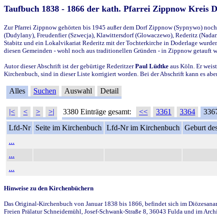
Taufbuch 1838 - 1866 der kath. Pfarrei Zippnow Kreis 
Zur Pfarrei Zippnow gehörten bis 1945 außer dem Dorf Zippnow (Sypnywo) noch d
(Dudylany), Freudenfier (Szwecja), Klawittersdorf (Glowaczewo), Rederitz (Nadarz
Stabitz und ein Lokalvikariat Rederitz mit der Tochterkirche in Doderlage wurd
diesen Gemeinden - wohl noch aus traditionellen Gründen - in Zippnow getauft 
Autor dieser Abschrift ist der gebürtige Rederitzer
Paul Lüdtke
aus Köln. Er weist
Kirchenbuch, sind in dieser Liste korrigiert worden. Bei der Abschrift kann es 
Alles
Suchen
Auswahl
Detail
|<
<
>
>|
3380 Einträge gesamt:
<<
3361
3364
336
Lfd-Nr
Seite im Kirchenbuch
Lfd-Nr im Kirchenbuch
Geburt des
...
...
...
Hinweise zu den Kirchenbüchern
Das Original-Kirchenbuch von Januar 1838 bis 1866, befindet sich im Diözesanarch
Freien Prälatur Schneidemühl, Josef-Schwank-Straße 8, 36043 Fulda und im Archi