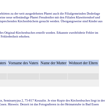
ehörten zu der weit ausgedehnten Pfarrei auch die Filialgemeinden Doderlage
ine neue selbständige Pfarrei Freudenfier mit den Filialen Klawittersdorf und
 entsprechenden Kirchenbüchern gesucht werden. Übergangsweise sind Kinder aus
des Original-Kirchenbuches erstellt worden. Erkannte zweifelsfreie Fehler im
Fehlerfreiheit erhoben.
ters
Vorname des Vaters
Name der Mutter
Wohnort der Eltern
in, Seminarryjna 2, 75-817 Koszalin. Je eine Kopie des Kirchenbuches liegt in der
en. Hinweis: Derzeit ist das Fotografieren in der Heimatstube in Bad Essen