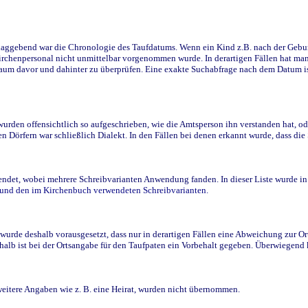
ggebend war die Chronologie des Taufdatums. Wenn ein Kind z.B. nach der Geburt 
rchenpersonal nicht unmittelbar vorgenommen wurde. In derartigen Fällen hat man d
raum davor und dahinter zu überprüfen. Eine exakte Suchabfrage nach dem Datum i
den offensichtlich so aufgeschrieben, wie die Amtsperson ihn verstanden hat, ode
n Dörfern war schließlich Dialekt. In den Fällen bei denen erkannt wurde, dass di
t, wobei mehrere Schreibvarianten Anwendung fanden. In dieser Liste wurde in de
n und den im Kirchenbuch verwendeten Schreibvarianten.
wurde deshalb vorausgesetzt, dass nur in derartigen Fällen eine Abweichung zur O
eshalb ist bei der Ortsangabe für den Taufpaten ein Vorbehalt gegeben. Überwiegen
weitere Angaben wie z. B. eine Heirat, wurden nicht übernommen.