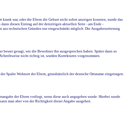
krank war, oder die Eltern die Geburt nicht sofort anzeigen konnten, wurde das
ann diesen Eintrag auf der derzeitigen aktuellen Seite - am Ende -
st aus technischen Gründen nur eingeschränkt möglich. Die Ausgabesortierung
r besser gesagt, wie die Bewohner ihn ausgesprochen haben. Später dann so
e Schreibweise nicht richtig ist, wurden Korrekturen vorgenommen.
r Spalte Wohnort der Eltern, grundsätzlich der deutsche Ortsname eingetragen.
rtsangabe der Eltern vorliegt, wenn diese auch angegeben wurde. Hierbei wurde
d kann man aber von der Richtigkeit dieser Angabe ausgehen.