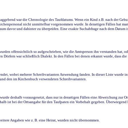
ggebend war die Chronologie des Taufdatums. Wenn ein Kind z.B. nach der Geburt 
rchenpersonal nicht unmittelbar vorgenommen wurde. In derartigen Fällen hat man d
raum davor und dahinter zu überprüfen. Eine exakte Suchabfrage nach dem Datum i
den offensichtlich so aufgeschrieben, wie die Amtsperson ihn verstanden hat, ode
n Dörfern war schließlich Dialekt. In den Fällen bei denen erkannt wurde, dass di
t, wobei mehrere Schreibvarianten Anwendung fanden. In dieser Liste wurde in de
n und den im Kirchenbuch verwendeten Schreibvarianten.
wurde deshalb vorausgesetzt, dass nur in derartigen Fällen eine Abweichung zur O
eshalb ist bei der Ortsangabe für den Taufpaten ein Vorbehalt gegeben. Überwiegen
weitere Angaben wie z. B. eine Heirat, wurden nicht übernommen.