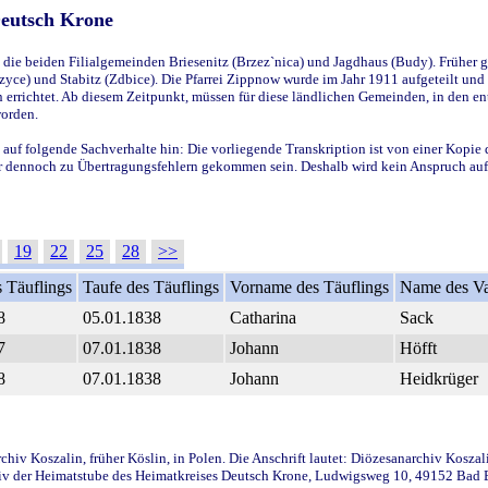
Deutsch Krone
ie beiden Filialgemeinden Briesenitz (Brzez`nica) und Jagdhaus (Budy). Früher g
yce) und Stabitz (Zdbice). Die Pfarrei Zippnow wurde im Jahr 1911 aufgeteilt und e
en errichtet. Ab diesem Zeitpunkt, müssen für diese ländlichen Gemeinden, in den
worden.
 auf folgende Sachverhalte hin: Die vorliegende Transkription ist von einer Kopie 
aber dennoch zu Übertragungsfehlern gekommen sein. Deshalb wird kein Anspruch auf 
19
22
25
28
>>
 Täuflings
Taufe des Täuflings
Vorname des Täuflings
Name des Va
8
05.01.1838
Catharina
Sack
7
07.01.1838
Johann
Höfft
8
07.01.1838
Johann
Heidkrüger
iv Koszalin, früher Köslin, in Polen. Die Anschrift lautet: Diözesanarchiv Koszal
v der Heimatstube des Heimatkreises Deutsch Krone, Ludwigsweg 10, 49152 Bad Ess