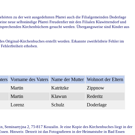
ehörten zu der weit ausgedehnten Pfarrei auch die Filialgemeinden Doderlage
ine neue selbständige Pfarrei Freudenfier mit den Filialen Klawittersdorf und
 entsprechenden Kirchenbüchern gesucht werden. Übergangsweise sind Kinder aus
des Original-Kirchenbuches erstellt worden. Erkannte zweifelsfreie Fehler im
Fehlerfreiheit erhoben.
ters
Vorname des Vaters
Name der Mutter
Wohnort der Eltern
Martin
Katritzke
Zippnow
Martin
Klawun
Rederitz
Lorenz
Schulz
Doderlage
in, Seminarryjna 2, 75-817 Koszalin. Je eine Kopie des Kirchenbuches liegt in der
en. Hinweis: Derzeit ist das Fotografieren in der Heimatstube in Bad Essen