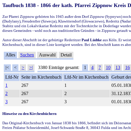
Taufbuch 1838 - 1866 der kath. Pfarrei Zippnow Kreis 
Zur Pfarrei Zippnow gehörten bis 1945 außer dem Dorf Zippnow (Sypnywo) noch d
(Dudylany), Freudenfier (Szwecja), Klawittersdorf (Glowaczewo), Rederitz (Nadarz
Stabitz und ein Lokalvikariat Rederitz mit der Tochterkirche in Doderlage wurd
diesen Gemeinden - wohl noch aus traditionellen Gründen - in Zippnow getauft 
Autor dieser Abschrift ist der gebürtige Rederitzer
Paul Lüdtke
aus Köln. Er weist
Kirchenbuch, sind in dieser Liste korrigiert worden. Bei der Abschrift kann es 
Alles
Suchen
Auswahl
Detail
|<
<
>
>|
3380 Einträge gesamt:
1
4
7
10
13
16
Lfd-Nr
Seite im Kirchenbuch
Lfd-Nr im Kirchenbuch
Geburt des
1
267
1
05.01.183
2
267
2
31.12.183
3
267
3
01.01.183
Hinweise zu den Kirchenbüchern
Das Original-Kirchenbuch von Januar 1838 bis 1866, befindet sich im Diözesanarch
Freien Prälatur Schneidemühl, Josef-Schwank-Straße 8, 36043 Fulda und im Archi