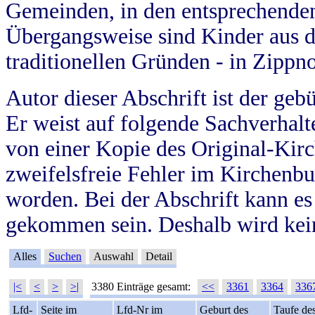
Gemeinden, in den entsprechende
Übergangsweise sind Kinder aus 
traditionellen Gründen - in Zippn
Autor dieser Abschrift ist der geb
Er weist auf folgende Sachverhalte
von einer Kopie des Original-Kirc
zweifelsfreie Fehler im Kirchenbuc
worden. Bei der Abschrift kann e
gekommen sein. Deshalb wird kein
Alles
Suchen
Auswahl
Detail
|<
<
>
>|
3380 Einträge gesamt:
<<
3361
3364
336
Lfd-
Seite im
Lfd-Nr im
Geburt des
Taufe de