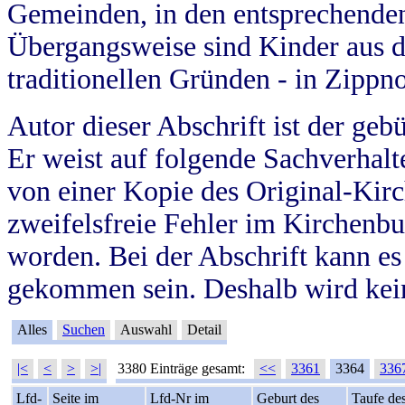
Gemeinden, in den entsprechende
Übergangsweise sind Kinder aus 
traditionellen Gründen - in Zippn
Autor dieser Abschrift ist der geb
Er weist auf folgende Sachverhalte
von einer Kopie des Original-Kirc
zweifelsfreie Fehler im Kirchenbuc
worden. Bei der Abschrift kann e
gekommen sein. Deshalb wird kein
Alles
Suchen
Auswahl
Detail
|<
<
>
>|
3380 Einträge gesamt:
<<
3361
3364
336
Lfd-
Seite im
Lfd-Nr im
Geburt des
Taufe de