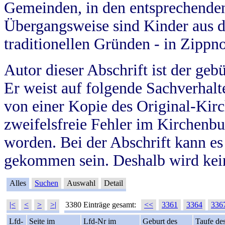
Gemeinden, in den entsprechende
Übergangsweise sind Kinder aus 
traditionellen Gründen - in Zippn
Autor dieser Abschrift ist der geb
Er weist auf folgende Sachverhalte
von einer Kopie des Original-Kirc
zweifelsfreie Fehler im Kirchenbuc
worden. Bei der Abschrift kann e
gekommen sein. Deshalb wird kein
Alles
Suchen
Auswahl
Detail
|<
<
>
>|
3380 Einträge gesamt:
<<
3361
3364
336
Lfd-
Seite im
Lfd-Nr im
Geburt des
Taufe de