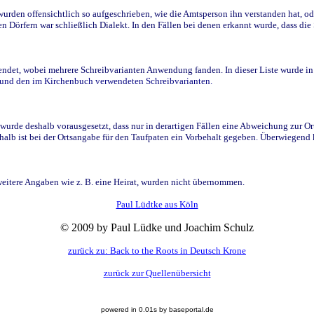
den offensichtlich so aufgeschrieben, wie die Amtsperson ihn verstanden hat, ode
n Dörfern war schließlich Dialekt. In den Fällen bei denen erkannt wurde, dass di
t, wobei mehrere Schreibvarianten Anwendung fanden. In dieser Liste wurde in de
n und den im Kirchenbuch verwendeten Schreibvarianten.
wurde deshalb vorausgesetzt, dass nur in derartigen Fällen eine Abweichung zur O
eshalb ist bei der Ortsangabe für den Taufpaten ein Vorbehalt gegeben. Überwiegen
weitere Angaben wie z. B. eine Heirat, wurden nicht übernommen.
Paul Lüdtke aus Köln
© 2009 by Paul Lüdke und Joachim Schulz
zurück zu: Back to the Roots in Deutsch Krone
zurück zur Quellenübersicht
powered in 0.01s by baseportal.de