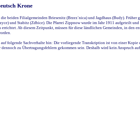
Deutsch Krone
ie beiden Filialgemeinden Briesenitz (Brzez`nica) und Jagdhaus (Budy). Früher g
yce) und Stabitz (Zdbice). Die Pfarrei Zippnow wurde im Jahr 1911 aufgeteilt und e
en errichtet. Ab diesem Zeitpunkt, müssen für diese ländlichen Gemeinden, in den
worden.
 auf folgende Sachverhalte hin: Die vorliegende Transkription ist von einer Kopie 
aber dennoch zu Übertragungsfehlern gekommen sein. Deshalb wird kein Anspruch auf 