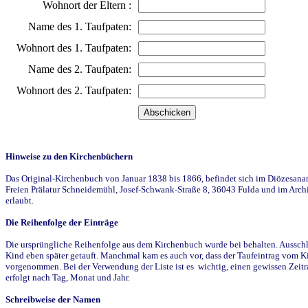
Wohnort der Eltern :
Name des 1. Taufpaten:
Wohnort des 1. Taufpaten:
Name des 2. Taufpaten:
Wohnort des 2. Taufpaten:
Hinweise zu den Kirchenbüchern
Das Original-Kirchenbuch von Januar 1838 bis 1866, befindet sich im Diözesanarch
Freien Prälatur Schneidemühl, Josef-Schwank-Straße 8, 36043 Fulda und im Archi
erlaubt.
Die Reihenfolge der Einträge
Die ursprüngliche Reihenfolge aus dem Kirchenbuch wurde bei behalten. Ausschla
Kind eben später getauft. Manchmal kam es auch vor, dass der Taufeintrag vom Ki
vorgenommen. Bei der Verwendung der Liste ist es wichtig, einen gewissen Zeit
erfolgt nach Tag, Monat und Jahr.
Schreibweise der Namen