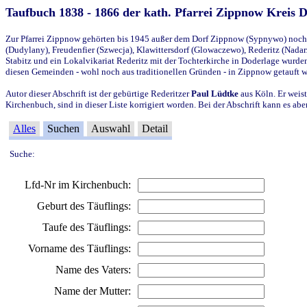
Taufbuch 1838 - 1866 der kath. Pfarrei Zippnow Kreis 
Zur Pfarrei Zippnow gehörten bis 1945 außer dem Dorf Zippnow (Sypnywo) noch d
(Dudylany), Freudenfier (Szwecja), Klawittersdorf (Glowaczewo), Rederitz (Nadarz
Stabitz und ein Lokalvikariat Rederitz mit der Tochterkirche in Doderlage wurd
diesen Gemeinden - wohl noch aus traditionellen Gründen - in Zippnow getauft 
Autor dieser Abschrift ist der gebürtige Rederitzer
Paul Lüdtke
aus Köln. Er weist
Kirchenbuch, sind in dieser Liste korrigiert worden. Bei der Abschrift kann es 
Alles
Suchen
Auswahl
Detail
Suche:
Lfd-Nr im Kirchenbuch:
Geburt des Täuflings:
Taufe des Täuflings:
Vorname des Täuflings:
Name des Vaters:
Name der Mutter: