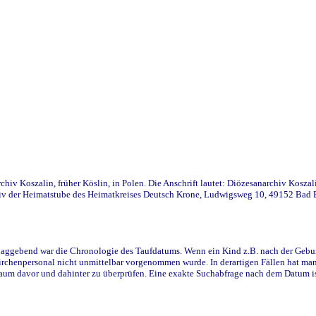
iv Koszalin, früher Köslin, in Polen. Die Anschrift lautet: Diözesanarchiv Koszal
v der Heimatstube des Heimatkreises Deutsch Krone, Ludwigsweg 10, 49152 Bad Ess
ggebend war die Chronologie des Taufdatums. Wenn ein Kind z.B. nach der Geburt 
rchenpersonal nicht unmittelbar vorgenommen wurde. In derartigen Fällen hat man d
raum davor und dahinter zu überprüfen. Eine exakte Suchabfrage nach dem Datum i