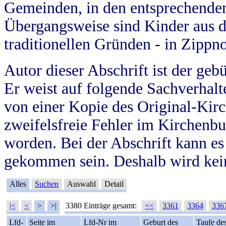
Gemeinden, in den entsprechende
Übergangsweise sind Kinder aus 
traditionellen Gründen - in Zippn
Autor dieser Abschrift ist der geb
Er weist auf folgende Sachverhalte
von einer Kopie des Original-Kirc
zweifelsfreie Fehler im Kirchenbuc
worden. Bei der Abschrift kann e
gekommen sein. Deshalb wird kein
Alles
Suchen
Auswahl
Detail
|<
<
>
>|
3380 Einträge gesamt:
<<
3361
3364
336
Lfd-
Seite im
Lfd-Nr im
Geburt des
Taufe de