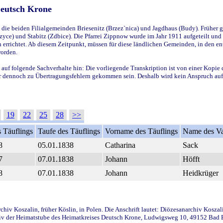
Deutsch Krone
ie beiden Filialgemeinden Briesenitz (Brzez`nica) und Jagdhaus (Budy). Früher g
yce) und Stabitz (Zdbice). Die Pfarrei Zippnow wurde im Jahr 1911 aufgeteilt und e
en errichtet. Ab diesem Zeitpunkt, müssen für diese ländlichen Gemeinden, in den
worden.
 auf folgende Sachverhalte hin: Die vorliegende Transkription ist von einer Kopie 
aber dennoch zu Übertragungsfehlern gekommen sein. Deshalb wird kein Anspruch auf 
19
22
25
28
>>
 Täuflings
Taufe des Täuflings
Vorname des Täuflings
Name des Va
8
05.01.1838
Catharina
Sack
7
07.01.1838
Johann
Höfft
8
07.01.1838
Johann
Heidkrüger
iv Koszalin, früher Köslin, in Polen. Die Anschrift lautet: Diözesanarchiv Koszal
v der Heimatstube des Heimatkreises Deutsch Krone, Ludwigsweg 10, 49152 Bad Ess