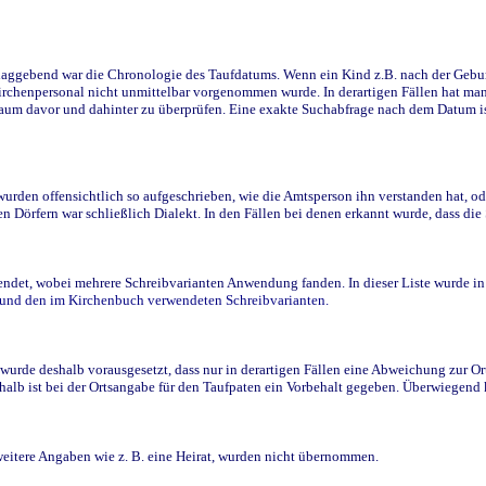
ggebend war die Chronologie des Taufdatums. Wenn ein Kind z.B. nach der Geburt 
rchenpersonal nicht unmittelbar vorgenommen wurde. In derartigen Fällen hat man d
raum davor und dahinter zu überprüfen. Eine exakte Suchabfrage nach dem Datum i
den offensichtlich so aufgeschrieben, wie die Amtsperson ihn verstanden hat, ode
n Dörfern war schließlich Dialekt. In den Fällen bei denen erkannt wurde, dass di
t, wobei mehrere Schreibvarianten Anwendung fanden. In dieser Liste wurde in de
n und den im Kirchenbuch verwendeten Schreibvarianten.
wurde deshalb vorausgesetzt, dass nur in derartigen Fällen eine Abweichung zur O
eshalb ist bei der Ortsangabe für den Taufpaten ein Vorbehalt gegeben. Überwiegen
weitere Angaben wie z. B. eine Heirat, wurden nicht übernommen.