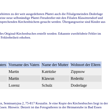
ehörten zu der weit ausgedehnten Pfarrei auch die Filialgemeinden Doderlage
ine neue selbständige Pfarrei Freudenfier mit den Filialen Klawittersdorf und
 entsprechenden Kirchenbüchern gesucht werden. Übergangsweise sind Kinder aus
des Original-Kirchenbuches erstellt worden. Erkannte zweifelsfreie Fehler im
Fehlerfreiheit erhoben.
ters
Vorname des Vaters
Name der Mutter
Wohnort der Eltern
Martin
Katritzke
Zippnow
Martin
Klawun
Rederitz
Lorenz
Schulz
Doderlage
in, Seminarryjna 2, 75-817 Koszalin. Je eine Kopie des Kirchenbuches liegt in der
en. Hinweis: Derzeit ist das Fotografieren in der Heimatstube in Bad Essen