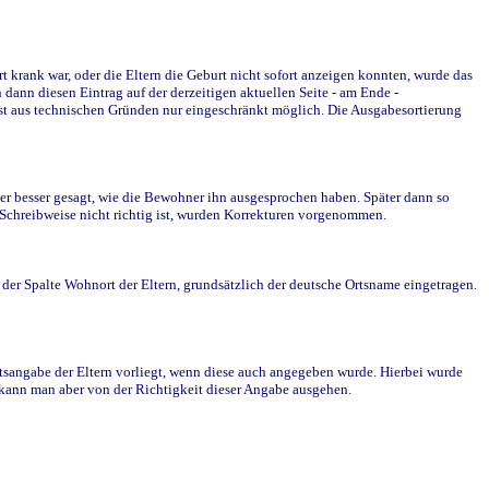
krank war, oder die Eltern die Geburt nicht sofort anzeigen konnten, wurde das
ann diesen Eintrag auf der derzeitigen aktuellen Seite - am Ende -
st aus technischen Gründen nur eingeschränkt möglich. Die Ausgabesortierung
r besser gesagt, wie die Bewohner ihn ausgesprochen haben. Später dann so
e Schreibweise nicht richtig ist, wurden Korrekturen vorgenommen.
r Spalte Wohnort der Eltern, grundsätzlich der deutsche Ortsname eingetragen.
rtsangabe der Eltern vorliegt, wenn diese auch angegeben wurde. Hierbei wurde
d kann man aber von der Richtigkeit dieser Angabe ausgehen.