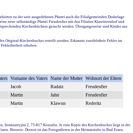
ehörten zu der weit ausgedehnten Pfarrei auch die Filialgemeinden Doderlage
ine neue selbständige Pfarrei Freudenfier mit den Filialen Klawittersdorf und
 entsprechenden Kirchenbüchern gesucht werden. Übergangsweise sind Kinder aus
des Original-Kirchenbuches erstellt worden. Erkannte zweifelsfreie Fehler im
Fehlerfreiheit erhoben.
ters
Vorname des Vaters
Name der Mutter
Wohnort der Eltern
Jacob
Radatz
Freudenfier
Martin
Jahn
Freudenfier
Martin
Klawun
Rederitz
in, Seminarryjna 2, 75-817 Koszalin. Je eine Kopie des Kirchenbuches liegt in der
en. Hinweis: Derzeit ist das Fotografieren in der Heimatstube in Bad Essen