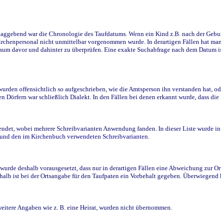
ggebend war die Chronologie des Taufdatums. Wenn ein Kind z.B. nach der Geburt 
rchenpersonal nicht unmittelbar vorgenommen wurde. In derartigen Fällen hat man d
raum davor und dahinter zu überprüfen. Eine exakte Suchabfrage nach dem Datum i
den offensichtlich so aufgeschrieben, wie die Amtsperson ihn verstanden hat, ode
n Dörfern war schließlich Dialekt. In den Fällen bei denen erkannt wurde, dass di
t, wobei mehrere Schreibvarianten Anwendung fanden. In dieser Liste wurde in de
n und den im Kirchenbuch verwendeten Schreibvarianten.
wurde deshalb vorausgesetzt, dass nur in derartigen Fällen eine Abweichung zur O
eshalb ist bei der Ortsangabe für den Taufpaten ein Vorbehalt gegeben. Überwiegen
weitere Angaben wie z. B. eine Heirat, wurden nicht übernommen.