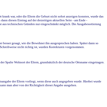
krank war, oder die Eltern die Geburt nicht sofort anzeigen konnten, wurde das
ann diesen Eintrag auf der derzeitigen aktuellen Seite - am Ende -
st aus technischen Gründen nur eingeschränkt möglich. Die Ausgabesortierung
r besser gesagt, wie die Bewohner ihn ausgesprochen haben. Später dann so
e Schreibweise nicht richtig ist, wurden Korrekturen vorgenommen.
r Spalte Wohnort der Eltern, grundsätzlich der deutsche Ortsname eingetragen.
rtsangabe der Eltern vorliegt, wenn diese auch angegeben wurde. Hierbei wurde
d kann man aber von der Richtigkeit dieser Angabe ausgehen.