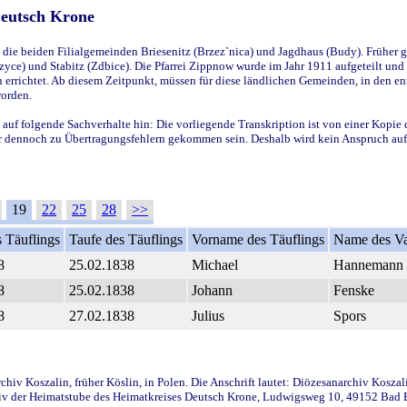
Deutsch Krone
ie beiden Filialgemeinden Briesenitz (Brzez`nica) und Jagdhaus (Budy). Früher g
yce) und Stabitz (Zdbice). Die Pfarrei Zippnow wurde im Jahr 1911 aufgeteilt und e
en errichtet. Ab diesem Zeitpunkt, müssen für diese ländlichen Gemeinden, in den
worden.
 auf folgende Sachverhalte hin: Die vorliegende Transkription ist von einer Kopie 
aber dennoch zu Übertragungsfehlern gekommen sein. Deshalb wird kein Anspruch auf 
19
22
25
28
>>
 Täuflings
Taufe des Täuflings
Vorname des Täuflings
Name des Va
8
25.02.1838
Michael
Hannemann
8
25.02.1838
Johann
Fenske
8
27.02.1838
Julius
Spors
iv Koszalin, früher Köslin, in Polen. Die Anschrift lautet: Diözesanarchiv Koszal
v der Heimatstube des Heimatkreises Deutsch Krone, Ludwigsweg 10, 49152 Bad Ess