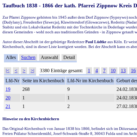
Taufbuch 1838 - 1866 der kath. Pfarrei Zippnow Kreis 
Zur Pfarrei Zippnow gehörten bis 1945 außer dem Dorf Zippnow (Sypnywo) noch d
(Dudylany), Freudenfier (Szwecja), Klawittersdorf (Glowaczewo), Rederitz (Nadarz
Stabitz und ein Lokalvikariat Rederitz mit der Tochterkirche in Doderlage wurd
diesen Gemeinden - wohl noch aus traditionellen Gründen - in Zippnow getauft 
Autor dieser Abschrift ist der gebürtige Rederitzer
Paul Lüdtke
aus Köln. Er weist
Kirchenbuch, sind in dieser Liste korrigiert worden. Bei der Abschrift kann es 
Alles
Suchen
Auswahl
Detail
|<
<
>
>|
3380 Einträge gesamt:
1
4
7
10
13
16
Lfd-Nr
Seite im Kirchenbuch
Lfd-Nr im Kirchenbuch
Geburt des
19
268
9
24.02.183
20
1
1
24.02.183
21
1
2
27.02.183
Hinweise zu den Kirchenbüchern
Das Original-Kirchenbuch von Januar 1838 bis 1866, befindet sich im Diözesanarch
Freien Prälatur Schneidemühl, Josef-Schwank-Straße 8, 36043 Fulda und im Archi