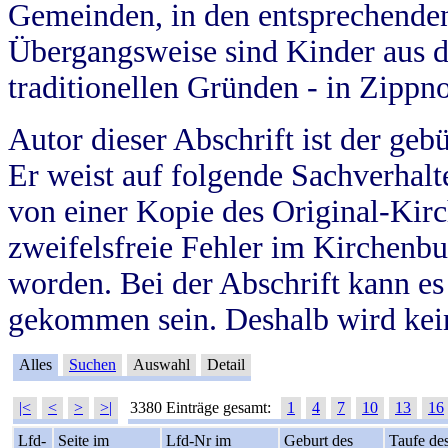
Gemeinden, in den entsprechende
Übergangsweise sind Kinder aus 
traditionellen Gründen - in Zippn
Autor dieser Abschrift ist der geb
Er weist auf folgende Sachverhalte
von einer Kopie des Original-Kirc
zweifelsfreie Fehler im Kirchenbuc
worden. Bei der Abschrift kann e
gekommen sein. Deshalb wird kein
Alles
Suchen
Auswahl
Detail
|<
<
>
>|
3380 Einträge gesamt:
1
4
7
10
13
16
Lfd-
Seite im
Lfd-Nr im
Geburt des
Taufe de