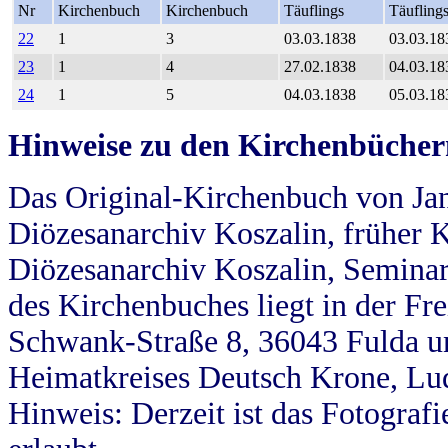
Nr
Kirchenbuch
Kirchenbuch
Täuflings
Täufling
22
1
3
03.03.1838
03.03.18
23
1
4
27.02.1838
04.03.18
24
1
5
04.03.1838
05.03.18
Hinweise zu den Kirchenbücher
Das Original-Kirchenbuch von Jan
Diözesanarchiv Koszalin, früher Kö
Diözesanarchiv Koszalin, Seminar
des Kirchenbuches liegt in der Fr
Schwank-Straße 8, 36043 Fulda u
Heimatkreises Deutsch Krone, Lu
Hinweis: Derzeit ist das Fotograf