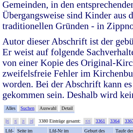
Gemeinden, in den entsprechende
Übergangsweise sind Kinder aus 
traditionellen Gründen - in Zippn
Autor dieser Abschrift ist der geb
Er weist auf folgende Sachverhalte
von einer Kopie des Original-Kirc
zweifelsfreie Fehler im Kirchenbuc
worden. Bei der Abschrift kann e
gekommen sein. Deshalb wird kein
Alles
Suchen
Auswahl
Detail
|<
<
>
>|
3380 Einträge gesamt:
<<
3361
3364
336
Lfd-
Seite im
Lfd-Nr im
Geburt des
Taufe de