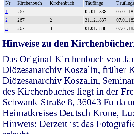
Nr
Kirchenbuch
Kirchenbuch
Täuflings
Täufling
1
267
1
05.01.1838
05.01.18
2
267
2
31.12.1837
07.01.18
3
267
3
01.01.1838
07.01.18
Hinweise zu den Kirchenbücher
Das Original-Kirchenbuch von Jan
Diözesanarchiv Koszalin, früher Kö
Diözesanarchiv Koszalin, Seminar
des Kirchenbuches liegt in der Fr
Schwank-Straße 8, 36043 Fulda u
Heimatkreises Deutsch Krone, Lu
Hinweis: Derzeit ist das Fotograf