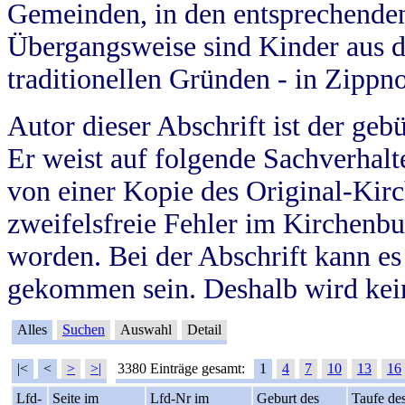
Gemeinden, in den entsprechende
Übergangsweise sind Kinder aus 
traditionellen Gründen - in Zippn
Autor dieser Abschrift ist der geb
Er weist auf folgende Sachverhalte
von einer Kopie des Original-Kirc
zweifelsfreie Fehler im Kirchenbuc
worden. Bei der Abschrift kann e
gekommen sein. Deshalb wird kein
Alles
Suchen
Auswahl
Detail
|<
<
>
>|
3380 Einträge gesamt:
1
4
7
10
13
16
Lfd-
Seite im
Lfd-Nr im
Geburt des
Taufe de