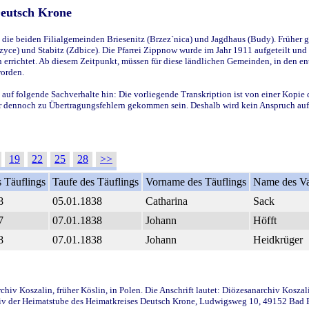
Deutsch Krone
ie beiden Filialgemeinden Briesenitz (Brzez`nica) und Jagdhaus (Budy). Früher g
yce) und Stabitz (Zdbice). Die Pfarrei Zippnow wurde im Jahr 1911 aufgeteilt und e
en errichtet. Ab diesem Zeitpunkt, müssen für diese ländlichen Gemeinden, in den
worden.
 auf folgende Sachverhalte hin: Die vorliegende Transkription ist von einer Kopie 
aber dennoch zu Übertragungsfehlern gekommen sein. Deshalb wird kein Anspruch auf 
19
22
25
28
>>
 Täuflings
Taufe des Täuflings
Vorname des Täuflings
Name des Va
8
05.01.1838
Catharina
Sack
7
07.01.1838
Johann
Höfft
8
07.01.1838
Johann
Heidkrüger
iv Koszalin, früher Köslin, in Polen. Die Anschrift lautet: Diözesanarchiv Koszal
v der Heimatstube des Heimatkreises Deutsch Krone, Ludwigsweg 10, 49152 Bad Ess