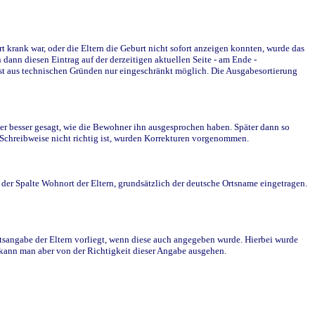
krank war, oder die Eltern die Geburt nicht sofort anzeigen konnten, wurde das
ann diesen Eintrag auf der derzeitigen aktuellen Seite - am Ende -
st aus technischen Gründen nur eingeschränkt möglich. Die Ausgabesortierung
r besser gesagt, wie die Bewohner ihn ausgesprochen haben. Später dann so
e Schreibweise nicht richtig ist, wurden Korrekturen vorgenommen.
r Spalte Wohnort der Eltern, grundsätzlich der deutsche Ortsname eingetragen.
rtsangabe der Eltern vorliegt, wenn diese auch angegeben wurde. Hierbei wurde
d kann man aber von der Richtigkeit dieser Angabe ausgehen.