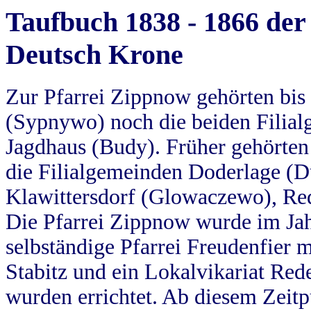
Taufbuch 1838 - 1866 der
Deutsch Krone
Zur Pfarrei Zippnow gehörten bi
(Sypnywo) noch die beiden Filial
Jagdhaus (Budy). Früher gehörten 
die Filialgemeinden Doderlage (D
Klawittersdorf (Glowaczewo), Red
Die Pfarrei Zippnow wurde im Jah
selbständige Pfarrei Freudenfier m
Stabitz und ein Lokalvikariat Red
wurden errichtet. Ab diesem Zeitp