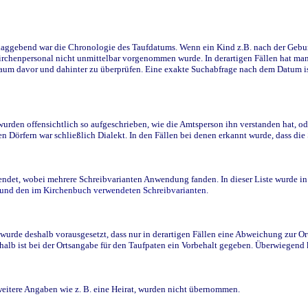
ggebend war die Chronologie des Taufdatums. Wenn ein Kind z.B. nach der Geburt 
rchenpersonal nicht unmittelbar vorgenommen wurde. In derartigen Fällen hat man d
raum davor und dahinter zu überprüfen. Eine exakte Suchabfrage nach dem Datum i
den offensichtlich so aufgeschrieben, wie die Amtsperson ihn verstanden hat, ode
n Dörfern war schließlich Dialekt. In den Fällen bei denen erkannt wurde, dass di
t, wobei mehrere Schreibvarianten Anwendung fanden. In dieser Liste wurde in de
n und den im Kirchenbuch verwendeten Schreibvarianten.
wurde deshalb vorausgesetzt, dass nur in derartigen Fällen eine Abweichung zur O
eshalb ist bei der Ortsangabe für den Taufpaten ein Vorbehalt gegeben. Überwiegen
weitere Angaben wie z. B. eine Heirat, wurden nicht übernommen.