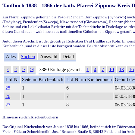
Taufbuch 1838 - 1866 der kath. Pfarrei Zippnow Kreis 
Zur Pfarrei Zippnow gehörten bis 1945 außer dem Dorf Zippnow (Sypnywo) noch d
(Dudylany), Freudenfier (Szwecja), Klawittersdorf (Glowaczewo), Rederitz (Nadarz
Stabitz und ein Lokalvikariat Rederitz mit der Tochterkirche in Doderlage wurd
diesen Gemeinden - wohl noch aus traditionellen Gründen - in Zippnow getauft 
Autor dieser Abschrift ist der gebürtige Rederitzer
Paul Lüdtke
aus Köln. Er weist
Kirchenbuch, sind in dieser Liste korrigiert worden. Bei der Abschrift kann es 
Alles
Suchen
Auswahl
Detail
|<
<
>
>|
3380 Einträge gesamt:
1
4
7
10
13
16
Lfd-Nr
Seite im Kirchenbuch
Lfd-Nr im Kirchenbuch
Geburt des
25
1
6
04.03.183
26
1
7
05.03.183
27
1
8
06.03.183
Hinweise zu den Kirchenbüchern
Das Original-Kirchenbuch von Januar 1838 bis 1866, befindet sich im Diözesanarch
Freien Prälatur Schneidemühl, Josef-Schwank-Straße 8, 36043 Fulda und im Archi