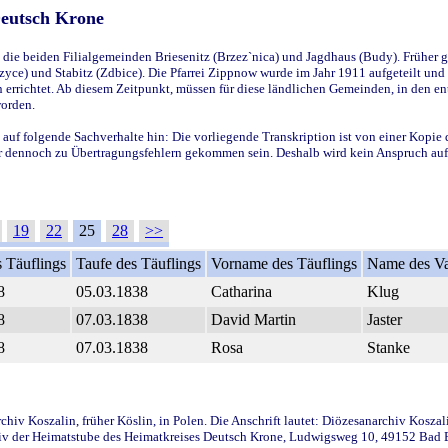
Deutsch Krone
ie beiden Filialgemeinden Briesenitz (Brzez`nica) und Jagdhaus (Budy). Früher g
yce) und Stabitz (Zdbice). Die Pfarrei Zippnow wurde im Jahr 1911 aufgeteilt und e
en errichtet. Ab diesem Zeitpunkt, müssen für diese ländlichen Gemeinden, in den
worden.
 auf folgende Sachverhalte hin: Die vorliegende Transkription ist von einer Kopie 
aber dennoch zu Übertragungsfehlern gekommen sein. Deshalb wird kein Anspruch auf 
19
22
25
28
>>
 Täuflings
Taufe des Täuflings
Vorname des Täuflings
Name des Va
8
05.03.1838
Catharina
Klug
8
07.03.1838
David Martin
Jaster
8
07.03.1838
Rosa
Stanke
iv Koszalin, früher Köslin, in Polen. Die Anschrift lautet: Diözesanarchiv Koszal
v der Heimatstube des Heimatkreises Deutsch Krone, Ludwigsweg 10, 49152 Bad Ess