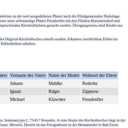
ehörten zu der weit ausgedehnten Pfarrei auch die Filialgemeinden Doderlage
ine neue selbständige Pfarrei Freudenfier mit den Filialen Klawittersdorf und
 entsprechenden Kirchenbüchern gesucht werden. Übergangsweise sind Kinder aus
des Original-Kirchenbuches erstellt worden. Erkannte zweifelsfreie Fehler im
Fehlerfreiheit erhoben.
ters
Vorname des Vaters
Name der Mutter
Wohnort der Eltern
Johann
Mahlke
Rederitz
Ignatz
Rüger
Zippnow
Michael
Klawitter
Freudenfier
in, Seminarryjna 2, 75-817 Koszalin. Je eine Kopie des Kirchenbuches liegt in der
en. Hinweis: Derzeit ist das Fotografieren in der Heimatstube in Bad Essen