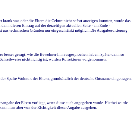
krank war, oder die Eltern die Geburt nicht sofort anzeigen konnten, wurde das
ann diesen Eintrag auf der derzeitigen aktuellen Seite - am Ende -
st aus technischen Gründen nur eingeschränkt möglich. Die Ausgabesortierung
r besser gesagt, wie die Bewohner ihn ausgesprochen haben. Später dann so
e Schreibweise nicht richtig ist, wurden Korrekturen vorgenommen.
r Spalte Wohnort der Eltern, grundsätzlich der deutsche Ortsname eingetragen.
rtsangabe der Eltern vorliegt, wenn diese auch angegeben wurde. Hierbei wurde
d kann man aber von der Richtigkeit dieser Angabe ausgehen.