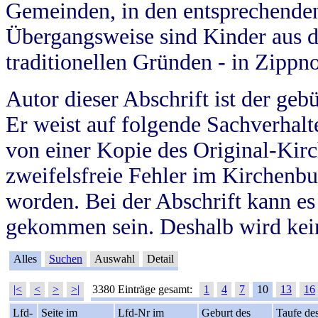
Gemeinden, in den entsprechende
Übergangsweise sind Kinder aus 
traditionellen Gründen - in Zippn
Autor dieser Abschrift ist der geb
Er weist auf folgende Sachverhalte
von einer Kopie des Original-Kirc
zweifelsfreie Fehler im Kirchenbuc
worden. Bei der Abschrift kann e
gekommen sein. Deshalb wird kein
Alles
Suchen
Auswahl
Detail
|<
<
>
>|
3380 Einträge gesamt:
1
4
7
10
13
16
Lfd-
Seite im
Lfd-Nr im
Geburt des
Taufe de