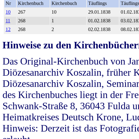
Nr
Kirchenbuch
Kirchenbuch
Täuflings
Täufling
10
267
10
29.01.1838
01.02.18
11
268
1
01.02.1838
03.02.18
12
268
2
02.02.1838
08.02.18
Hinweise zu den Kirchenbücher
Das Original-Kirchenbuch von Jan
Diözesanarchiv Koszalin, früher Kö
Diözesanarchiv Koszalin, Seminar
des Kirchenbuches liegt in der Fr
Schwank-Straße 8, 36043 Fulda u
Heimatkreises Deutsch Krone, Lu
Hinweis: Derzeit ist das Fotograf