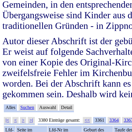
Gemeinden, in den entsprechende
Übergangsweise sind Kinder aus 
traditionellen Gründen - in Zippn
Autor dieser Abschrift ist der geb
Er weist auf folgende Sachverhalte
von einer Kopie des Original-Kirc
zweifelsfreie Fehler im Kirchenbuc
worden. Bei der Abschrift kann e
gekommen sein. Deshalb wird kein
Alles
Suchen
Auswahl
Detail
|<
<
>
>|
3380 Einträge gesamt:
<<
3361
3364
336
Lfd-
Seite im
Lfd-Nr im
Geburt des
Taufe de