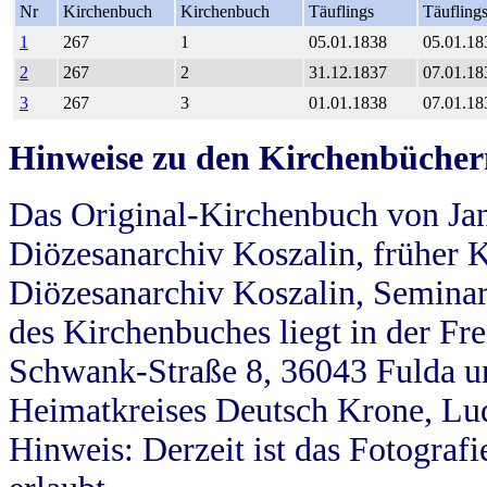
Nr
Kirchenbuch
Kirchenbuch
Täuflings
Täufling
1
267
1
05.01.1838
05.01.18
2
267
2
31.12.1837
07.01.18
3
267
3
01.01.1838
07.01.18
Hinweise zu den Kirchenbücher
Das Original-Kirchenbuch von Jan
Diözesanarchiv Koszalin, früher Kö
Diözesanarchiv Koszalin, Seminar
des Kirchenbuches liegt in der Fr
Schwank-Straße 8, 36043 Fulda u
Heimatkreises Deutsch Krone, Lu
Hinweis: Derzeit ist das Fotograf