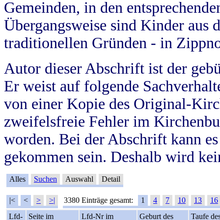
Gemeinden, in den entsprechende
Übergangsweise sind Kinder aus 
traditionellen Gründen - in Zippn
Autor dieser Abschrift ist der geb
Er weist auf folgende Sachverhalte
von einer Kopie des Original-Kirc
zweifelsfreie Fehler im Kirchenbuc
worden. Bei der Abschrift kann e
gekommen sein. Deshalb wird kein
Alles
Suchen
Auswahl
Detail
|<
<
>
>|
3380 Einträge gesamt:
1
4
7
10
13
16
Lfd-
Seite im
Lfd-Nr im
Geburt des
Taufe de